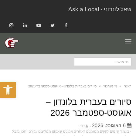
שאל לונדוני - Ask a Local
Instagram
LinkedIn
YouTube
Twitter
Facebook
תפריט
חיפוש
עבור:
פתח סרגל
ראשי
»
מי אנחנו?
»
סיורים בעברית בלונדון – אוגוסט-ספטמבר 2026
סיורים בעברית בלונדון –
אוגוסט-ספטמבר 2026
6 באוגוסט 2026
דנה
‫-‬ בעמוד קיימים לינקים ממומנים לאתרים אמינים שאנחנו ממליצים עליהם יתכן ונקבל