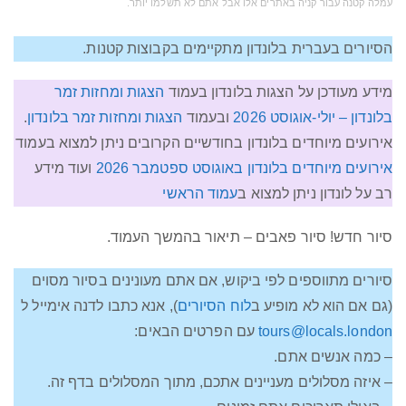
עמלה קטנה עבור קניה באתרים אלו אבל אתם לא תשלמו יותר‫.‬
הסיורים בעברית בלונדון מתקיימים בקבוצות קטנות.
מידע מעודכן על הצגות בלונדון בעמוד
הצגות ומחזות זמר
בלונדון – יולי-אוגוסט 2026
ובעמוד
הצגות ומחזות זמר בלונדון
.
אירועים מיוחדים בלונדון בחודשיים הקרובים ניתן למצוא בעמוד
אירועים מיוחדים בלונדון באוגוסט ספטמבר 2026
ועוד מידע
רב על לונדון ניתן למצוא ב
עמוד הראשי
סיור חדש! סיור פאבים – תיאור בהמשך העמוד.
סיורים מתווספים לפי ביקוש, אם אתם מעונינים בסיור מסוים
(גם אם הוא לא מופיע ב
לוח הסיורים
), אנא כתבו לדנה אימייל ל
tours@locals.london
עם הפרטים הבאים:
– כמה אנשים אתם.
– איזה מסלולים מעניינים אתכם, מתוך המסלולים בדף זה.