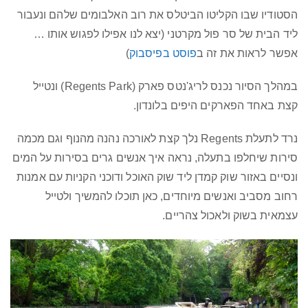
הסטודיו שבו הקליטו הביטלס את רוב האלבומים שלהם ונעבור
ליד הבית של סר פול מקרטני (יצא לנו אפילו לפגוש אותו …
אפשר לראות את זה ב
פוסט בפיסבוק
)
במהלך הסיור נכנס לריג'נטס פארק (Regents Park) ונטייל
קצת באחד הפארקים היפים בלונדון.
נרד לתעלת Regents נלך קצת לאורכה נהנה מהנוף וגם מכמה
סירות שיחלפו בתעלה, נראה איך אנשים גרים בסירות על המים
ונסיים באזור שוק קמדן ליד שוק האוכל ודוכני הקניות עם אמנות
רחוב מסביב ואנשים מיוחדים, כאן תוכלו להמשיך ולטייל
עצמאית בשוק ולאכול צהריים.