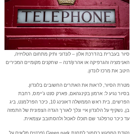
סיור בעברית בהדרכת אלון – לונדוני ותיק מתחום הטלויזיה,
האנימציה והגרפיקה או אהרון/דנה – שחקנים מקומיים המכירים
היטב את מרכז לונדון.
מטרת הסיור, לראות את האתרים החשובים בלונדון.
בסיור נגיע ל: ארמון בקינגהאם, פארק סנט ג'יימס, רחבת
הפרשים, בית ראש הממשלה דאונינג 10, כיכר הפרלמנט, ביג
בן, נשקיף על הלונדון איי ונלך לאורך הגדה הצפונית של התמזה
עד כיכר טרפלגר שם תוכלו לאכול ולהסתובב עצמאית.
נקודת המפגש בסמוך לתחנת Green park (פרטים מלאים על