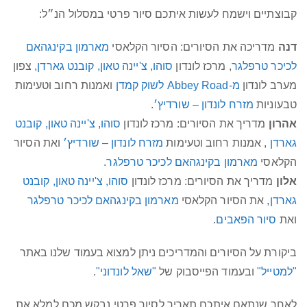
קבוצתיים וישמח לעשות איתכם סיור פרטי במסלול הנ״ל:
דנה
מדריכה את הסיורים: הסיור הקלאסי
מארמון בקינגהאם
לכיכר טרפלגר
, מרכז לונדון
סוהו, צ'יינה טאון, קובנט גארדן
, צפון
מערב לונדון
מ-Abbey Road לשוק קמדן
ואמנות רחוב וטעימות
טבעוניות
מזרח לונדון – שורדיץ׳
.
אהרון
מדריך את הסיורים: מרכז לונדון
סוהו, צ'יינה טאון, קובנט
גארדן
, אמנות רחוב וטעימות
מזרח לונדון – שורדיץ׳
ואת הסיור
הקלאסי
מארמון בקינגהאם לכיכר טרפלגר
.
אלון
מדריך את הסיורים: מרכז לונדון
סוהו, צ'יינה טאון, קובנט
גארדן
, את הסיור הקלאסי
מארמון בקינגהאם לכיכר טרפלגר
ואת
סיור הפאבים
.
ביקורת על הסיורים והמדריכים ניתן למצוא בעמוד שלנו באתר
"למטייל"
ובעמוד הפייסבוק של
"שאל לונדוני"
.
לאחר שנתאם איתכם תאריך לסיור פרטי נבקש מכם למלא את