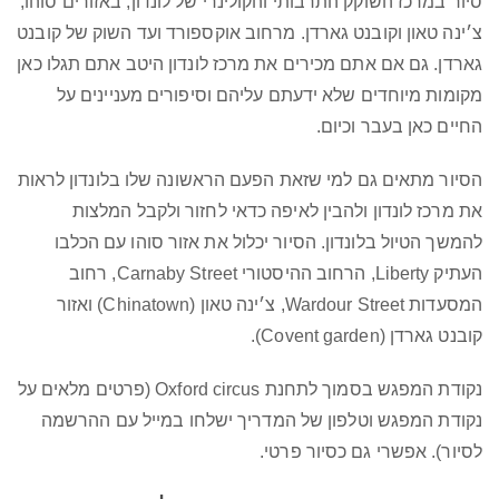
סיור במרכז השוקק התרבותי והקולינרי של לונדון, באזורים סוהו,
צ׳ינה טאון וקובנט גארדן. מרחוב אוקספורד ועד השוק של קובנט
גארדן. גם אם אתם מכירים את מרכז לונדון היטב אתם תגלו כאן
מקומות מיוחדים שלא ידעתם עליהם וסיפורים מעניינים על
החיים כאן בעבר וכיום.
הסיור מתאים גם למי שזאת הפעם הראשונה שלו בלונדון לראות
את מרכז לונדון ולהבין לאיפה כדאי לחזור ולקבל המלצות
להמשך הטיול בלונדון. הסיור יכלול את אזור סוהו עם הכלבו
העתיק Liberty, הרחוב ההיסטורי Carnaby Street, רחוב
המסעדות Wardour Street, צ׳ינה טאון (Chinatown) ואזור
קובנט גארדן (Covent garden).
נקודת המפגש בסמוך לתחנת Oxford circus (פרטים מלאים על
נקודת המפגש וטלפון של המדריך ישלחו במייל עם ההרשמה
לסיור). אפשרי גם כסיור פרטי.