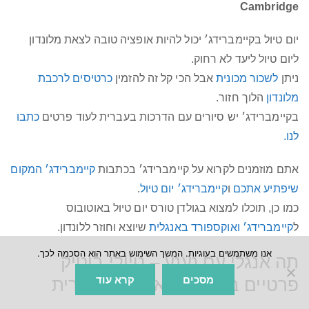
Cambridge
יום טיול בקיימברידג׳ יכול להיות אופציה טובה לצאת מלונדון
ליום טיול ליעד לא רחוק.
ניתן
לשכור מכונית
אבל הכי קל זה להזמין
כרטיסים לרכבת
מלונדון
הלוך חזור.
בקיימברידג׳ יש סיורים עם הדרכות בעברית לעוד פרטים
כתבו
לנו.
אתם מוזמנים לקרוא על קיימברידג׳ בכתבות
קיימברידג׳ המקום
שיפתיע אתכם
ו
קיימברידג׳ יום טיול
.
כמו כן, תוכלו למצוא בגולדן טורס יום טיול באוטובוס
ל
קיימברידג׳ ואוקספורד באנגלית
שיוצא וחוזר ללונדון.
אנו משתמשים בעוגיות. המשך השימוש באתר הוא הסכמה לכך.
תה אנגלי עם נענע – טיולי בוטיק
מסכים
קרא עוד
פרטיים בעברית באנגליה הכפרית