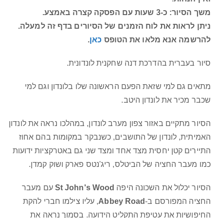
משך הסיור: כ-3 שעות עם הפסקה קצרה באמצע.
ניתן לראות את לוח הזמנים של הסיורים בדף זה למעלה.
להרשמה אנא מלאו את הטופס
כאן
.
סיור בעברית בהדרכת דנה שחקנית לונדונית.
מתאים גם למי שזאת הפעם הראשונה שלו בלונדון וגם למי
שכבר מכיר את לונדון היטב.
הסיור מתקיים באזור צפון מערב לונדון, במהלכו נראה את לונדון
האמיתית, לונדון של התושבים, כשנבקר במקומות בהם אחוז
התיירים קטן יחסית מצד אחד ומצד שני גם באטרקציות ידועות
כמו מעבר החציה של הביטלס, ריג'נטס פארק ושוק קמדן.
הסיור יכלול את השכונה היפה
St John's Wood
עם מעבר
החציה המפורסם ב-
Abbey Road
, עליו צילמו חברי להקת
החיפושיות את עטיפת התקליט הידועה. בסמוך נראה את