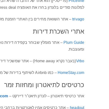
Priceline
(פרייסליין) הוא אתר של החברה שהיא הבעל
למלונות סודיים בלונדון בחרו את האופציה Express deal לאחר החיפוש לפי תאריך.
trivago
– אתר השוואת מחירים בין האתרי הזמנת מלונ
אתרי השכרת דירות
Plum Guide
– אתר מומלץ שבוחר בקפידה דירות נופש
ומעוצבות.
Vrbo
(בעבר נקרא Home away) – אתר שמשכיר דירות גדולות למשפחות בכל אירופה.
HomeStay.com
– כמו Airbnb לשיתוף בדירות של מקומיים.
כרטיסים לתיאטרון ומחזות זמר
אתר כרטיסי תיאטרון – לונדון תיאט׳ר דיירקט –
t.com
headout
– אתר כרטיסים אמין לאטרקציות ברחבי הע