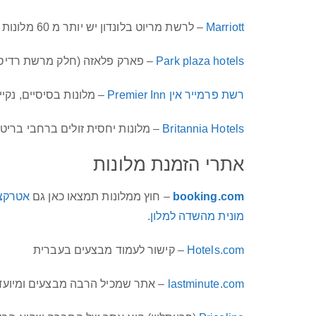
Marriott
– לרשת מריוט בלונדון יש יותר מ 60 מלונות ובאתר שלה יש לפעמים מבצעים שווים.
Park plaza hotels
– פארק פלאזה (חלק מרשת רדיסו
רשת פרמייר אין Premier Inn
– מלונות בסיסיים, נק
Britannia Hotels
– מלונות יחסית זולים ברחבי בריטני
אתרי הזמנת מלונות
booking.com
– חוץ ממלונות תמצאו כאן גם
אטרקצי
מונית מהשדה למלון
.
Hotels.com
– קישור לעמוד מבצעים בעברית
lastminute.com
– אתר שמכיל הרבה מבצעים ומיועד ל