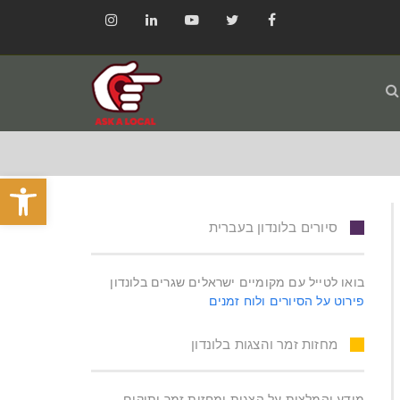
Instagram
LinkedIn
YouTube
Twitter
Facebook
פתח סרגל
סיורים בלונדון בעברית
בואו לטייל עם מקומיים ישראלים שגרים בלונדון
פירוט על הסיורים ולוח זמנים
מחזות זמר והצגות בלונדון
מידע והמלצות על הצגות ומחזות זמר ותיקים