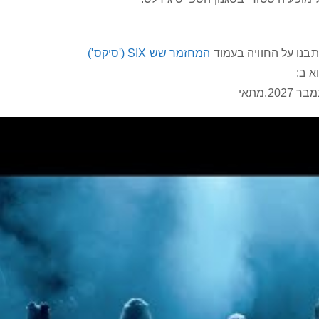
בנו על החוויה בעמוד
המחזמר שש SIX ('סיקס')
20.מתאי