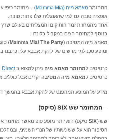
המחזמר
מאמא מיה (Mamma Mia)
–
מחזמר כיפי ע
אופציה טובה גם למי שהאנגלית שלו פחות טובה.
אחד מהמחזות זמר הותיקים והמצליחים בעולם שרץ כבר יותר מ 20
בנוסף למחזמר רצים במקביל בלונדון:
מאמא מיה המסיבה (
Mamma Mia! The Party
) סוג
ומופע טכנולוגי מרשים של להקת אבבא עליו כתבנו ב
כרטיסים ל
מחזמר מאמא מיה
ניתן למצוא ב
 Direct
כרטיסים ל
מאמא מיה המסיבה
יקרים אבל כוללים א
מידע על המופע המהפנט של להקת אבבא בהמשך דף זה
–
המחזמר שש SIX (סיקס)
שש (
SIX
סיקס) הוא יותר מופע פופ מאשר מחזמר אב
הסיפור הוא על שש נשותיו של הנרי השמיני, ובמהלכו
בהחלט משהו אחר, לא דומה למחזמר קלאסי, סוג של מ