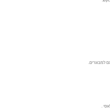
וקש.
 למבוגרים.
סי .