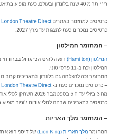
רץ יותר מ 40 שנה בלונדון ובעולם, כעת מופיע בתיאטרון
כרטיסים למחזמר באתרים
London Theatre Direct
ו
כרטיסים נמכרים כעת להצגות עד מרץ 2027.
–
המחזמר המילטון
המילטון (Hamilton)
הוא ה
להיט הכי גדול בברודווי
ני
המילטון זכה ב-11 פרסי טוני.
המחזמר זכה להצלחה גם בלונדון ולתאריכים קרובים 
– כרטיסים נמכרים כעת ב-
London Theatre Direct
ע
מה 3 ביולי עד ה 5 בספטמבר 2026 השחקן לסלי אודום ג'וניור (.Leslie Odom Jr) חוזר לאותו התפקיד,
כרטיסים לתאריכים שבהם לסלי אודום ג'וניור מופיע 
– המחזמר מלך האריות
המחזמר
מלך האריות (Lion King)
של דיסני הוא אחד