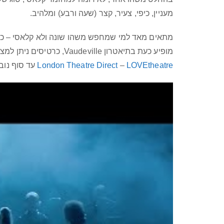
מעניין, כיפי, צעיר, קצר (שעה ורבע) ומלהיב.
מתאים מאד למי שמחפש משהו שונה ולא קלאסי – כת
מופיע כעת בתיאטרון Vaudeville, כרטיסים ניתן למצוא ב:
LOVEtheatre
–
London Theatre Direct
עד סוף נובמבר 27