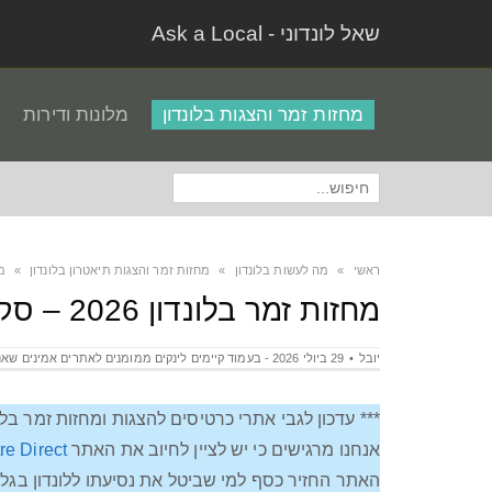
שאל לונדוני - Ask a Local
מחזות זמר והצגות בלונדון
מלונות ודירות
חיפוש
עבור:
ראשי
»
מה לעשות בלונדון
»
מחזות זמר והצגות תיאטרון בלונדון
»
מחזות
מחזות זמר בלונדון 2026 – סקירת הצגות מומלצות, למי מתאים, כרטיסים ותאריכים מעודכנים
יובל
29 ביולי 2026 - בעמוד קיימים לינקים ממומנים לאתרים אמינים שאנחנו ממליצים עליהם‫,‬ יתכן ונקבל עמלה קטנה עבור קניה באתרים אלו אבל אתם לא תשלמו יותר
*** עדכון לגבי אתרי כרטיסים להצגות ומחזות זמר בלונ
אנחנו מרגישים כי יש לציין לחיוב את האתר
e Direct
האתר החזיר כסף למי שביטל את נסיעתו ללונדון בגל