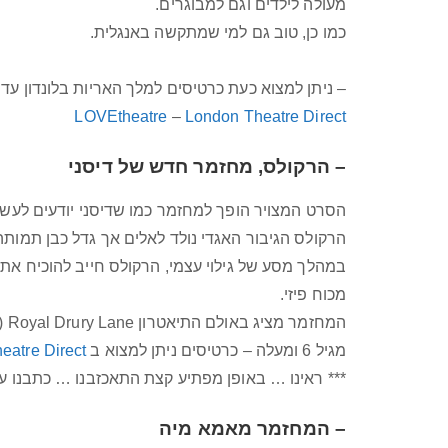
מעולה לילדים וגם למבוגרים.
כמו כן, טוב גם למי שמתקשה באנגלית.
– ניתן למצוא כעת כרטיסים למלך האריות בלונדון עד דצמבר 026
LOVEtheatre
–
London Theatre Direct
– הרקולס, מחזמר חדש של דיסני
הסרט המצויר הופך למחזמר כמו שדיסני יודעים לעשו
הרקולס הגיבור האגדי נולד לאלים אך גדל כבן תמותה
במהלך מסע של גילוי עצמי, הרקולס חייב להוכיח את 
מכוח פיזי.
המחזמר מציג באולם התיאטרון Royal Drury Lane (איפה שהוצגה ההצגה
מגיל 6 ומעלה – כרטיסים ניתן למצוא ב
eatre Direct
*** ראינו … באופן מפתיע קצת התאכזבנו … כתבנו 
– המחזמר מאמא מיה