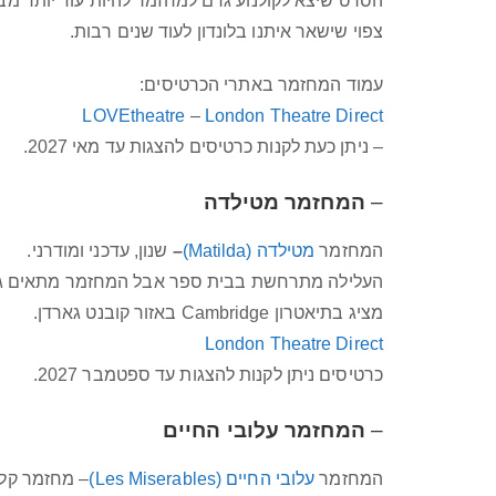
הסרט שיצא לקולנוע גרם למחזמר להיות עוד יותר מב
צפוי שישאר איתנו בלונדון לעוד שנים רבות.
עמוד המחזמר באתרי הכרטיסים:
LOVEtheatre
–
London Theatre Direct
– ניתן כעת לקנות כרטיסים להצגות עד מאי 2027.
–
המחזמר מטילדה
המחזמר
מטילדה (Matilda)
–
שנון, עדכני ומודרני.
העלילה מתרחשת בבית ספר אבל המחזמר מתאים גם
מציג בתיאטרון Cambridge באזור קובנט גארדן.
London Theatre Direct
כרטיסים ניתן לקנות להצגות עד ספטמבר 2027.
–
המחזמר עלובי החיים
המחזמר
עלובי החיים (Les Miserables)
– מחזמר קלא