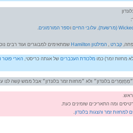
ונדון
Wick (מרשעת)
,
עלובי החיים
ו
ספר המורמונים
.
פחה,
קברט
,
המילטון Hamilton
שמתאימים למבוגרים ועוד רבים נוס
א מחזות זמר) כמו
מלכודת העכברים
של אגתה כריסטי,
הארי פוטר ו
מַחֲזְמֵרִים בלונדון״ ולא ״מחזות זמר בלונדון״ אבל ממש קשה לנו 
ראש.
רטיסים ומה התאריכים שזמינים כעת.
 למחזות זמר והצגות בלונדון
.