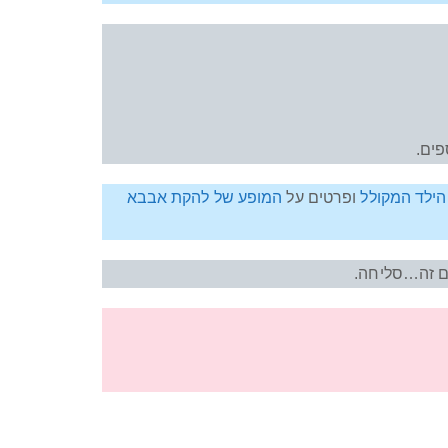
פים.
הילד המקולל
ופרטים על
המופע של להקת אבבא
עם זה…סליחה.