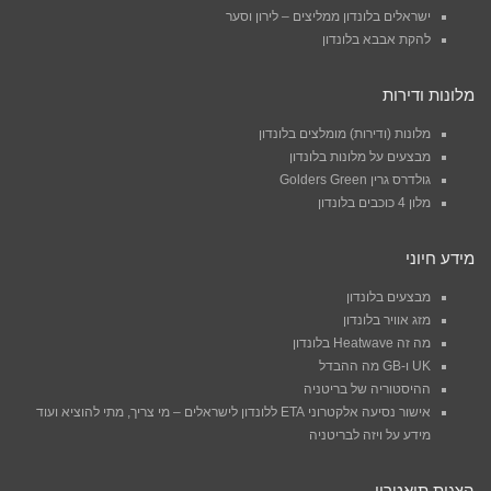
ישראלים בלונדון ממליצים – לירון וסער
להקת אבבא בלונדון
מלונות ודירות
מלונות (ודירות) מומלצים בלונדון
מבצעים על מלונות בלונדון
גולדרס גרין Golders Green
מלון 4 כוכבים בלונדון
מידע חיוני
מבצעים בלונדון
מזג אוויר בלונדון
מה זה Heatwave בלונדון
UK ו-GB מה ההבדל
ההיסטוריה של בריטניה
אישור נסיעה אלקטרוני ETA ללונדון לישראלים – מי צריך, מתי להוציא ועוד
מידע על ויזה לבריטניה
הצגות תיאטרון