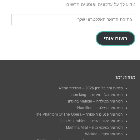
נודיע לך על עדכונים ופוסטים חדשים.
כתובת
הדואר
האלקטרוני
שלך
רשום אותי
מחזות זמר
מחזות זמר בלונדון 2026 – המדריך המלא
המחזמר מלך האריות – Lion king
המחזמר מטילדה – Matilda בלונדון
המחזמר המילטון – Hamilton
המחזמר פנטום האופרה – The Phantom Of The Opera
המחזמר עלובי החיים – Les Miserables
המחזמר מאמא מיה – !Mamma Mia
המחזמר וויקד – Wicked