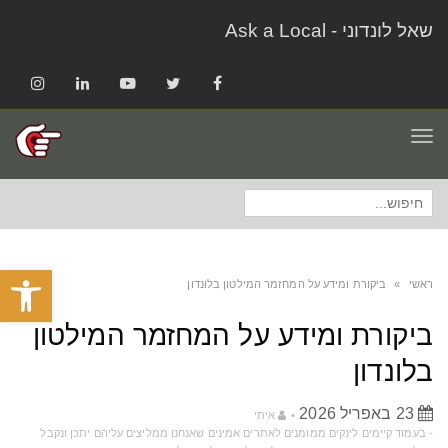
שאל לונדוני - Ask a Local
Instagram
LinkedIn
YouTube
Twitter
Facebook
תפריט
חיפוש
עבור:
פתח סרגל
ראשי
»
ביקורת ומידע על המחזמר המילטון בלונדון
ביקורת ומידע על המחזמר המילטון
בלונדון
23 באפריל 2026
איתי
‫-‬ בעמוד קיימים לינקים ממומנים לאתרים אמינים שאנחנו ממליצים עליהם יתכן ונקבל