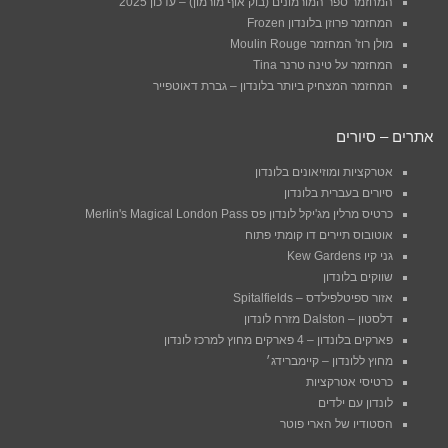
המחזמר ספר המורמונים (בוק אוף מורמון) – עדכון 2025
המחזמר פרוזן בלונדון Frozen
מולן רוז' המחזמר Moulin Rouge
המחזמר על טינה טרנר Tina
המחזמר המצחיק ביותר בלונדון – גברת דאוטפייר
אתרים – סיורים
אטרקציות ומוזיאונים בלונדון
סיורים בעברית בלונדון
כרטיס מרלין מג'יקל לונדון פס Merlin's Magical London Pass
אוטובוס תיירים דו קומתי פתוח
גני קיו Kew Gardens
שווקים בלונדון
אזור ספיטלפילדס – Spitalfields
דלסטון – Dalston מזרח לונדון
פארקים בלונדון – 4 פארקים מחוץ למרכז לונדון
מחוץ ללונדון – קיימברידג׳
כרטיסי אטרקציות
לונדון עם ילדים
הסטודיו של הארי פוטר