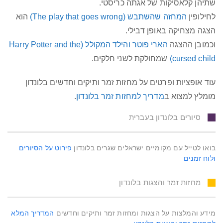
שתיהן קלאסיקות של אגתה כריסטי.
לחילופין
המחזה שהשתבש (The play that goes wrong)
הוא
הצגה מצחיקה באופן דבילי.
וכמובן ההצגה
הארי פוטר והילד המקולל (Harry Potter and the
cursed child)
שמחולקת לשני חלקים.
עוד אופציות ופרטים על מחזות זמר ותיקים וחדשים בלונדון
מומלץ למצוא ב
מדריך למחזות זמר בלונדון
.
סיורים בלונדון בעברית
בואו לטייל עם מקומיים ישראלים שגרים בלונדון
פירוט על הסיורים
ולוח זמנים
מחזות זמר והצגות בלונדון
מידע והמלצות על הצגות ומחזות זמר ותיקים וחדשים
המדריך המלא