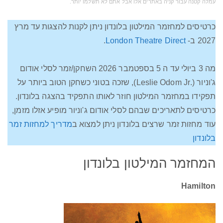
עמלה קטנה עבור קניה באתרים אלו אבל אתם לא תשלמו יותר‫.‬
כרטיסים למחזמר המילטון בלונדון ניתן לקנות להצגות עד מרץ
2027 ב-
London Theatre Direct
.
מה 3 ביולי עד ה 5 בספטמבר 2026 השחקן/זמר לסלי אודום
ג'וניור (.Leslie Odom Jr), שזכה בטוני כשחקן הטוב ביותר על
תפקידו במחזמר המילטון חוזר לאותו התפקיד בהצגה בלונדון.
כרטיסים לתאריכים שבהם לסלי אודום ג'וניור מופיע אזלו מזמן,
עוד מחזות זמר שרצים בלונדון ניתן למצוא ב
מדריך למחזות זמר
בלונדון
המחזמר המילטון בלונדון
Hamilton