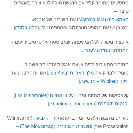
מחפשים מחזמר קליל עם הרגשה טובה ללא צורך באנגלית
טובה –
מאמא מיה (Mamma Mia)
עם השירים של אבבא.
וכמובן יש את המופע הטכנולוגי והמהפנט של
אבבא בלונדון
אופציה מעולה לכל המשפחה שמבוססת על סרטים ידועים –
ה
מחזמר בחזרה לעתיד
.
מחזמר מתאים לילדים או עם אנגלית עוד יותר פשוטה –
מומלץ לבדוק את
מלך האריות (Lion King)
או יותר לבני נוער
וויקד (Wicked – מרשעת)
.
קלאסיקות של מחזות זמר –
עלובי החיים (Les Miserables)
ו
פנטום האופרה (Phantom of the opera)
.
מעדיפים הצגה ולא מחזמר בדקו את
עד התביעה
(Witness for
the Prosecution) ו
מלכודת העכברים (The Mousetrap)
–