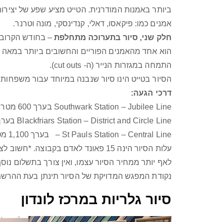
ביותר באמנות המודרנית. הטייט מציע שפע של יצירות
אמנים כמו: פיקאסו, דאלי, קנדינסקי, מונה וטרנר.
חלק שני, סיור בתערוכה מתחלפת
– בחודש הקרוב 
התמחה במגזרות הנייר (ה- cut outs).
הסיור בטייט הינו סיור שנבנה במיוחד עבור משפחות
דרכי הגעה:
Southwark Station – Jubilee Line בערך 600 מטר הליכה מהתחנה
Blackfriars Station – District and Circle Line בערך 800 מטר הליכה מהתחנה
St Pauls Station – Central Line – בערך 1,100 מטר הליכה מהתחנה
עלות הסיור הינה 15 פאונד לאדם בקבו
לאף יותר ממחיר הסיור עצמו, ואין צורך בתשלום נוסף 
נקודת המפגש המדויקת של הסיור תינתן בעת ההרשמ
סיור גלריות במרכז לונדון