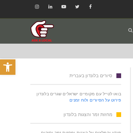
Instagram
LinkedIn
YouTube
Twitter
Facebook
פתח סרגל
סיורים בלונדון בעברית
בואו לטייל עם מקומיים ישראלים שגרים בלונדון
פירוט על הסיורים ולוח זמנים
מחזות זמר והצגות בלונדון
מידע והמלצות על הצגות ומחזות זמר ותיקים