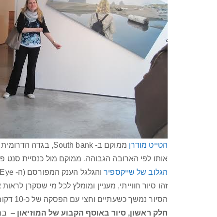
הטייט מודרן
ממוקם ב- South bank
אותו לפי הארובה הגבוהה, ממוקם מול כנסיית סנט פו
הגלוב של שייקספיר
והגלגל הענק המפורסם (ה- London Eye).
זהו סיור חווייתי, מעניין ומומלץ לכל מי שסקרן לראות
הסיור נמשך כשעתיים וחצי עם הפסקה של כ-10 דקות בין שני חלקי הסיור:
חלק ראשון, סיור באוסף הקבוע של המוזיאון
– במ