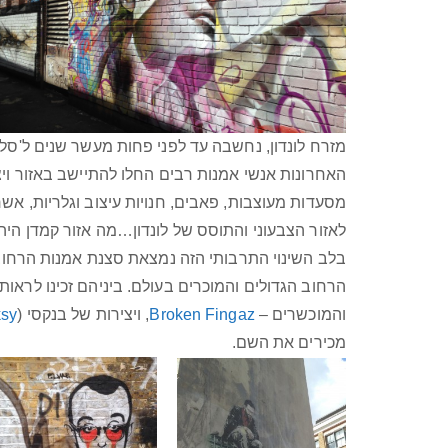
מזרח לונדון, נחשבה עד לפני פחות מעשר שנים ל'סלא
האחרונות אנשי אמנות רבים החלו להתיישב באזור ויצר
מסעדות מעוצבות, פאבים, חנויות עיצוב וגלריות, אשר
לאזור הצבעוני והתוסס של לונדון…מה אזור קמדן היה 
בלב השינוי התרבותי הזה נמצאת סצנת אמנות הרחוב
הרחוב הגדולים והמוכרים בעולם. ביניהם זכינו לרא
והמוכשרים –
Broken Fingaz
, ויצירות של בנקסי (
ksy
מכירים את השם.