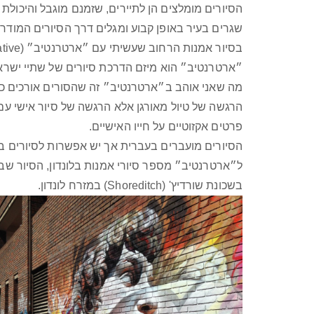
הסיורים מומלצים הן לתיירים, שזמנם מוגבל והיכולת
שגרים בעיר באופן קבוע ומגלים דרך הסיורים המודרכ
בסיור אמנות הרחוב שעשיתי עם ״ארטרנטיב״ (ARTernative) במזרח לונדון.
״ארטרנטיב״ הוא מיזם הדרכת סיורים של שתיי ישראליו
מה שאני אוהב ב״ארטרנטיב״ זה שהסורים אורכים כשע
הרגשה של טיול מאורגן אלא הרגשה של סיור אישי 
פרטים אקזוטיים על חייו האישיים.
הסיורים מועברים בעברית אך יש אפשרות לסיורים בא
ל״ארטרנטיב״ מספר סיורי אמנות בלונדון, הסיור ש
בשכונת שורדיץ' (Shoreditch) במזרח לונדון.