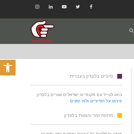
Instagram
LinkedIn
YouTube
Twitter
Facebook
פתח סרגל
סיורים בלונדון בעברית
בואו לטייל עם מקומיים ישראלים שגרים בלונדון
פירוט על הסיורים ולוח זמנים
מחזות זמר והצגות בלונדון
מידע והמלצות על הצגות ומחזות זמר ותיקים