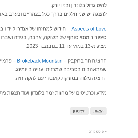
להיט גדול בלונדון ובניו יורק.
להצגה יש שני חלקים בדרך כלל בצהריים ובערב באותו
Aspects of Love
– חידוש למחזהו של אנדרו לויד וובר
סיפור רומנטי סוחף של תשוקה, אהבה, בגידה ושברון 
מציג מ-13 במאי עד 11 בנובמבר 2023.
ההצגה הר ברוקבק –
Brokeback Mountain
שמתאהבים בסביבה שמרנית וענייה בויומינג.
ההצגה מלווה במוזיקת קאנטרי עם להקה חיה.
מידע וכרטיסים על מחזות זמר בלונדון ועוד הצגות ני
הצגות
תיאטרון
« פוסט קודם