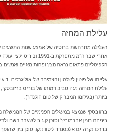
עלילת המחזה
העלילה מתרחשת ברוסיה של אמצע שנות התשעים ש
אחרי שבריה"מ מתפרקת ב-1991 ובוריס ילצין עולה לשלטון, רוסיה מחפשת כיוון חדש.
הקפיטליזם פתאום נראה נוצץ ופחות מאיים ואנשים 
עלייתו של פוטין לשלטון והצמיחה של אוליגרכים ידוע
עלילת המחזה נעה סביב דמותו של בוריס ברזובסקי, מ
ביותר (בגילומו המבריק של טום הולנדר).
ברזובסקי שנמצא במעגלים הפנימיים של הממשלה מבט
ביניהם רומן אברמוביץ' וסוכן ק.ג.ב לשעבר בשם ולדימ
בדרכו נקרה גם אלכסנדר ליטוויננקו, סוכן ביון שהופך 