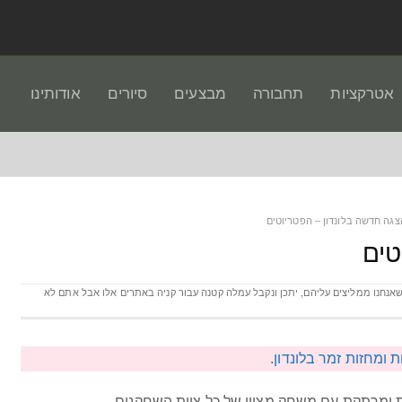
אטרקציות
תחבורה
מבצעים
סיורים
אודותינו
צגה חדשה בלונדון – הפטריוטים
טים
12 באוגוסט 2025 - בעמוד קיימים לינקים ממומנים לאתרים אמינים שאנחנו ממליצים עליהם‫,‬ יתכן ונקבל עמלה קטנה עבור קניה באתרים אלו אבל אתם לא
 ומחזות זמר בלונדון
.