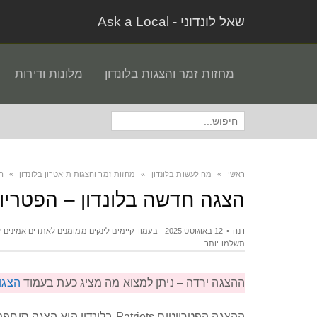
שאל לונדוני - Ask a Local
מחזות זמר והצגות בלונדון
מלונות ודירות
חיפוש
עבור:
ראשי
»
מה לעשות בלונדון
»
מחזות זמר והצגות תיאטרון בלונדון
»
ה
הצגה חדשה בלונדון – הפטריו
דנה
תשלמו יותר
ההצגה ירדה – ניתן למצוא מה מציג כעת בעמוד
הצגות
ההצגה הפטריוטים Patriots בלונדון היא הצגה סוחפת ומרתקת עם משחק מצוין של כל צוות השחקנים.