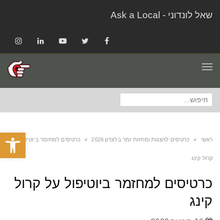
שאל לונדוני - Ask a Local
Instagram
LinkedIn
YouTube
Twitter
Facebook
תפריט
חיפוש
עבור:
פתח סרגל
ראשי
»
כרטיסים להצגות ומחזות זמר בלונדון 2026
»
כרטיסים למחזמר ביוטיפול על
קרול קינג
כרטיסים למחזמר ביוטיפול על קרול
קינג