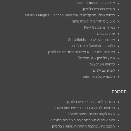
אטרקציות ומוזיאונים בלונדון
סיורים בעברית בלונדון
כרטיס מרלין מג'יקל לונדון פס Merlin's Magical London Pass
אוטובוס תיירים דו קומתי פתוח
גני קיו Kew Gardens
שווקים בלונדון
אזור ספיטלפילדס – Spitalfields
דלסטון – Dalston מזרח לונדון
פארקים בלונדון – 4 פארקים מחוץ למרכז לונדון
מחוץ ללונדון – קיימברידג׳
כרטיסי אטרקציות
לונדון עם ילדים
הסטודיו של הארי פוטר
תחבורה
המדריך לתחבורה ציבורית בלונדון
כרטיסים לנסיעה ברכבת בינעירוניות מלונדון
האם לקנות כרטיס נסיעה שבועי?
כמה עולה לנסוע בתחבורה הציבורית בלונדון?
המצב כרגע ברכבת התחתית (Tube) בלונדון