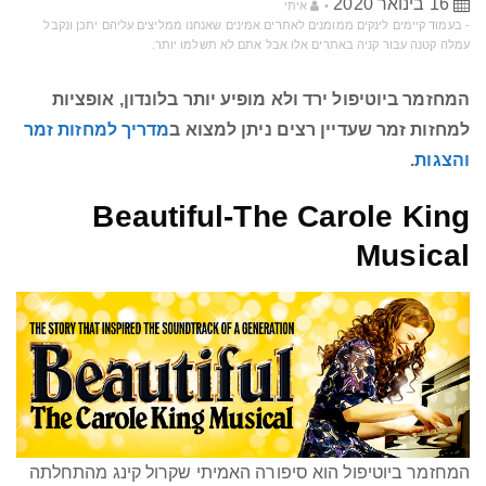
16 בינואר 2020
איתי
‫-‬ בעמוד קיימים לינקים ממומנים לאתרים אמינים שאנחנו ממליצים עליהם יתכן ונקבל
עמלה קטנה עבור קניה באתרים אלו אבל אתם לא תשלמו יותר‫.‬
המחזמר ביוטיפול ירד ולא מופיע יותר בלונדון, אופציות
למחזות זמר שעדיין רצים ניתן למצוא ב
מדריך למחזות זמר
והצגות
.
Beautiful-The Carole King
Musical
המחזמר ביוטיפול הוא סיפורה האמיתי שקרול קינג מהתחלתה