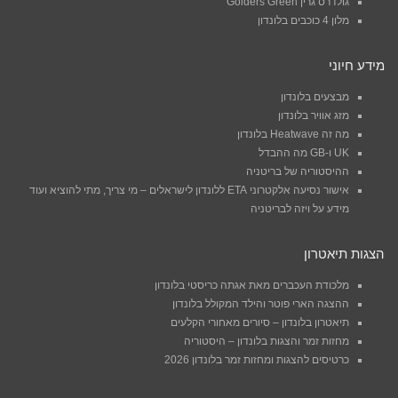
גולדרס גרין Golders Green
מלון 4 כוכבים בלונדון
מידע חיוני
מבצעים בלונדון
מזג אוויר בלונדון
מה זה Heatwave בלונדון
UK ו-GB מה ההבדל
ההיסטוריה של בריטניה
אישור נסיעה אלקטרוני ETA ללונדון לישראלים – מי צריך, מתי להוציא ועוד
מידע על ויזה לבריטניה
הצגות תיאטרון
מלכודת העכברים מאת אגתה כריסטי בלונדון
ההצגה הארי פוטר והילד המקולל בלונדון
תיאטרון בלונדון – סיורים מאחורי הקלעים
מחזות זמר והצגות בלונדון – היסטוריה
כרטיסים להצגות ומחזות זמר בלונדון 2026