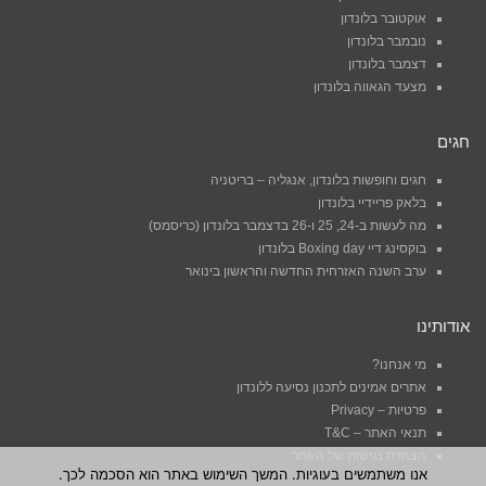
אוקטובר בלונדון
נובמבר בלונדון
דצמבר בלונדון
מצעד הגאווה בלונדון
חגים
חגים וחופשות בלונדון, אנגליה – בריטניה
בלאק פריידיי בלונדון
מה לעשות ב-24, 25 ו-26 בדצמבר בלונדון (כריסמס)
בוקסינג דיי Boxing day בלונדון
ערב השנה האזרחית החדשה והראשון בינואר
אודותינו
מי אנחנו?
אתרים אמינים לתכנון נסיעה ללונדון
פרטיות – Privacy
תנאי האתר – T&C
הצהרת נגישות של האתר
אנו משתמשים בעוגיות. המשך השימוש באתר הוא הסכמה לכך.