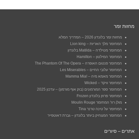
מחזות זמר
מחזות זמר בלונדון 2026 – המדריך המלא
המחזמר מלך האריות – Lion king
המחזמר מטילדה – Matilda בלונדון
המחזמר המילטון – Hamilton
המחזמר פנטום האופרה – The Phantom Of The Opera
המחזמר עלובי החיים – Les Miserables
המחזמר מאמא מיה – !Mamma Mia
המחזמר וויקד – Wicked
המחזמר ספר המורמונים (בוק אוף מורמון) – עדכון 2025
המחזמר פרוזן בלונדון Frozen
מולן רוז' המחזמר Moulin Rouge
המחזמר על טינה טרנר Tina
המחזמר המצחיק ביותר בלונדון – גברת דאוטפייר
אתרים – סיורים