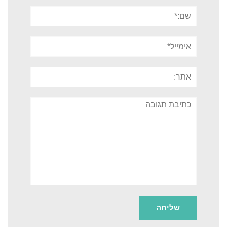
שם:*
אימייל*
אתר:
תגובה