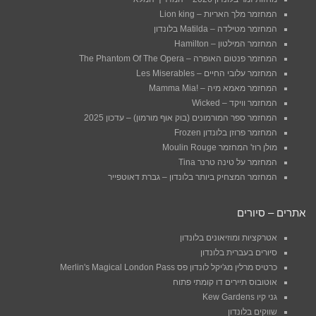
המחזמר מלך האריות – Lion king
המחזמר מטילדה – Matilda בלונדון
המחזמר המילטון – Hamilton
המחזמר פנטום האופרה – The Phantom Of The Opera
המחזמר עלובי החיים – Les Miserables
המחזמר מאמא מיה – !Mamma Mia
המחזמר וויקד – Wicked
המחזמר ספר המורמונים (בוק אוף מורמון) – עדכון 2025
המחזמר פרוזן בלונדון Frozen
מולן רוז' המחזמר Moulin Rouge
המחזמר על טינה טרנר Tina
המחזמר המצחיק ביותר בלונדון – גברת דאוטפייר
אתרים – סיורים
אטרקציות ומוזיאונים בלונדון
סיורים בעברית בלונדון
כרטיס מרלין מג'יקל לונדון פס Merlin's Magical London Pass
אוטובוס תיירים דו קומתי פתוח
גני קיו Kew Gardens
שווקים בלונדון