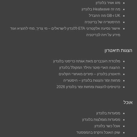
מזג אוויר בלונדון
מה זה Heatwave בלונדון
UK ו-GB מה ההבדל
ההיסטוריה של בריטניה
אישור נסיעה אלקטרוני ETA ללונדון לישראלים – מי צריך, מתי להוציא ועוד
מידע על ויזה לבריטניה
הצגות תיאטרון
מלכודת העכברים מאת אגתה כריסטי בלונדון
ההצגה הארי פוטר והילד המקולל בלונדון
תיאטרון בלונדון – סיורים מאחורי הקלעים
מחזות זמר והצגות בלונדון – היסטוריה
כרטיסים להצגות ומחזות זמר בלונדון 2026
אוכל
מסעדות בלונדון
מסעדות מומלצות בלונדון
אוכל כשר בלונדון
שוק האוכל והקרפ בהמפסטד