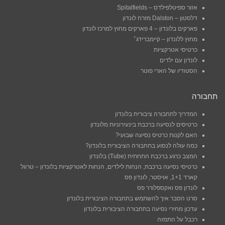
אזור ספיטלפילדס – Spitalfields
דלסטון – Dalston מזרח לונדון
פארקים בלונדון – 4 פארקים מחוץ למרכז לונדון
מחוץ ללונדון – קיימברידג׳
כרטיסי אטרקציות
לונדון עם ילדים
הסטודיו של הארי פוטר
תחבורה
המדריך לתחבורה ציבורית בלונדון
כרטיסים לנסיעה ברכבת בינעירוניות מלונדון
האם לקנות כרטיס נסיעה שבועי?
כמה עולה לנסוע בתחבורה הציבורית בלונדון?
המצב כרגע ברכבת התחתית (Tube) בלונדון
כרטיסי נסיעה ברכבת, הנחות לילדים, הנחות לאטרקציות בלונדון – טרוול
קארד 1+1, אויסטר, לונדון פס
לונדון פס ואקספלורר פס
סרט הסבר איך להשתמש בתחבורה הציבורית בלונדון
עדכון מחירי נסיעה בתחבורה הציבורית בלונדון
רכבל על התמזה