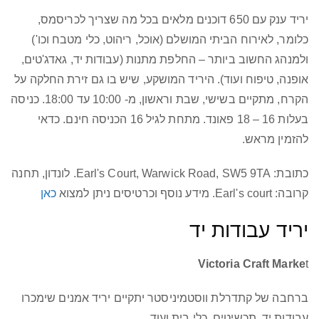
יריד ענק עם 650 דוכנים מלאים בכל מה שצריך לכריסמס,
כלומר, לאירוח הביתי המושלם (אוכל, ריהוט, כלי מטבח וכו')
ולמנהג החשוב ביותר – החלפת מתנות (עבודות יד, גאדג'טים,
אופנה, טיפוח ועוד). היריד המושקע, שיש בו גם זירת החלקה על
הקרח, מתקיים בשישי, שבת וראשון, מ- 10:00 עד 18:00. כניסה
בעלות 16 – 18 פאונד. מתחת לגיל 16 הכניסה חינם. כדאי
להזמין מראש.
כתובת: Earl's Court, Warwick Road, SW5 9TA. לונדון, תחנה
קרובה: Earl's court. מידע נוסף וכרטיסים ניתן למצוא
כאן
יריד עבודות יד
Victoria Craft Marke
t
ברחבה של קתדרלת ווסטמיניסטר יתקיים יריד אמנים שימכרו
עבודות יד, תכשיטים, כלי בית ועוד.