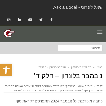
שאל לונדוני - Ask a Local
Instagram
LinkedIn
YouTube
Twitter
Facebook
תפריט
חיפוש
עבור:
פתח סרגל
ראשי
»
מה לעשות בלונדון
»
נובמבר בלונדון – חלק ד׳
נובמבר בלונדון – חלק ד׳
דקלה
29 ביולי 2024 - בעמוד קיימים לינקים ממומנים לאתרים אמינים שאנחנו ממליצים
עליהם‫,‬ יתכן ונקבל עמלה קטנה עבור קניה באתרים אלו אבל אתם לא תשלמו יותר
כתבה מעודכנת על נובמבר 2024 תתפרסם לקראת סוף