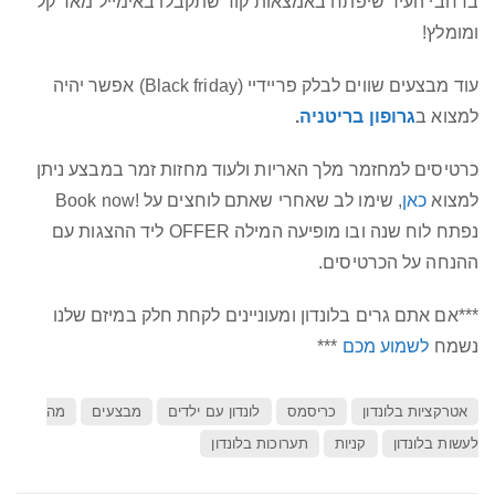
ברחבי העיר שיפתח באמצאות קוד שתקבלו באימייל מאד קל
ומומלץ!
עוד מבצעים שווים לבלק פריידיי (Black friday) אפשר יהיה
למצוא ב
גרופון בריטניה
.
כרטיסים למחזמר מלך האריות ולעוד מחזות זמר במבצע ניתן
למצוא
כאן
, שימו לב שאחרי שאתם לוחצים על !Book now
נפתח לוח שנה ובו מופיעה המילה OFFER ליד ההצגות עם
ההנחה על הכרטיסים.
***אם אתם גרים בלונדון ומעוניינים לקחת חלק במיזם שלנו
נשמח
לשמוע מכם
***
אטרקציות בלונדון
כריסמס
לונדון עם ילדים
מבצעים
מה
לעשות בלונדון
קניות
תערוכות בלונדון