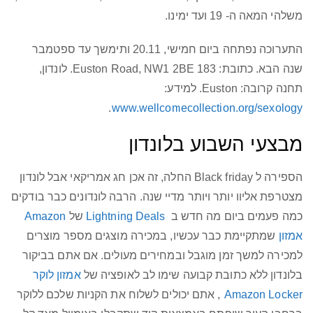
משלהי המאה ה- 19 ועד ימינו.
התערוכה נפתחה ביום חמישי, 20.11 ותימשך עד ספטמבר
שנה הבא. כתובת: 183 Euston Road, NW1 2BE. לונדון,
תחנה קרובה: Euston. למידע:
.
www.wellcomecollection.org/sexology
מבצעי השבוע בלונדון
הספירה ל Black friday החלה, זה אכן חג אמריקאי אבל לונדון
מצטרפת אליוו יותר ויותר מדיי שנה. הרבה לונדונים כבר בודקים
כמה פעמים ביום מה חדש ב
Lightning Deals
של
Amazon
אמזון
ש
מתקיימת כבר עכשיו, במכירה מוצגים מספר מוצרים
למכירה למשך זמן מוגבל ובמחירים מעולים. אם אתם בביקור
בלונדון ללא כתובת קבועה שימו לב לאופציה של
אמזון לוקר
Amazon Locker
, אתם יכולים לשלוח את הקניות שלכם ללוקר