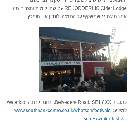
השבוע גילינו שיש בתוכו
בר סיידר סקנדינבי
בשם
REKORDERLIG Cider Lodge עם שתי קומות וחצר הומה
אנשים עם גג שמשקיף על התמזה ולונדון איי, מומלץ!
כתובת: Belvedere Road, SE1 8XX. תחנה קרובה: Waterloo.
למידע:
www.southbankcentre.co.uk/whatson/festivals-
.
series/winter-festival