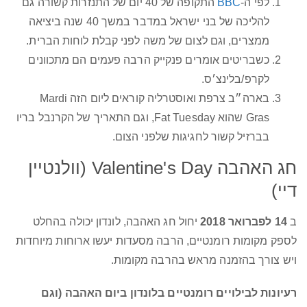
לפי ה-
BBC
התקופה של 40 יום של התנזרות קשורה גם
להליכה של בני ישראל במדבר במשך 40 שנה ביציאה
ממצרים, וגם לצום של משה לפני קבלת לוחות הברית.
כשבריטים אומרים פנקייק הרבה פעמים הם מתכוונים
לקרפ/בלינצ׳ס.
בארה״ב צרפת ואוסטרליה קוראים ליום הזה Mardi
Gras שהוא Fat Tuesday, וגם התאריך של הקרנבל בריו
בברזיל קשור לחגיגות שלפני הצום.
חג האהבה Valentine's Day (וולנטיין
דיי)
ב
14 לפברואר 2018
יחול חג האהבה, לונדון יכולה בהחלט
לספק מקומות רומנטיים, הרבה מסעדות יעשו ארוחות מיוחדות
ויש צורך בהזמנה מראש בהרבה מקומות.
רעיונות לבילויים רומנטיים בלונדון ביום האהבה (וגם