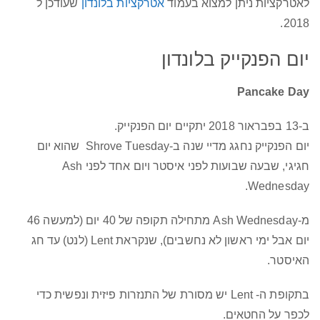
לאטרקציות ניתן למצוא בעמוד
אטרקציות בלונדון
שעודכן ל
2018.
יום הפנקייק בלונדון
Pancake Day
ב-13 בפבראור 2018 יתקיים יום הפנקייק.
יום הפנקייק נחגג מדיי שנה ב-Shrove Tuesday שהוא יום
חגיגי, שבעה שבועות לפני איסטר ויום אחד לפני Ash
Wednesday.
מ-Ash Wednesday מתחילה תקופה של 40 יום (למעשה 46
יום אבל ימי ראשון לא נחשבים), שנקראת Lent (לנט) עד חג
האיסטר.
בתקופת ה- Lent יש מסורת של התנזרות פיזית ונפשית כדי
לכפר על החטאים.