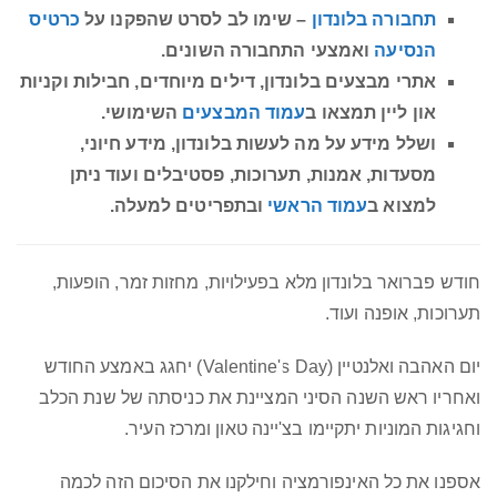
תחבורה בלונדון
– שימו לב לסרט שהפקנו על
כרטיס
הנסיעה
ואמצעי התחבורה השונים.
אתרי מבצעים בלונדון, דילים מיוחדים, חבילות וקניות
און ליין תמצאו ב
עמוד המבצעים
השימושי.
ושלל מידע על מה לעשות בלונדון, מידע חיוני,
מסעדות, אמנות, תערוכות, פסטיבלים ועוד ניתן
למצוא ב
עמוד הראשי
ובתפריטים למעלה.
חודש פברואר בלונדון מלא בפעילויות, מחזות זמר, הופעות,
תערוכות, אופנה ועוד.
יום האהבה ואלנטיין (Valentine's Day) יחגג באמצע החודש
ואחריו ראש השנה הסיני המציינת את כניסתה של שנת הכלב
וחגיגות המוניות יתקיימו בצ'יינה טאון ומרכז העיר.
אספנו את כל האינפורמציה וחילקנו את הסיכום הזה לכמה