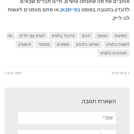
אוהבים את מה שאנחנו עושים, תייגו חברים שבאים
ללונדון בתגובה בפוסט
בפייסבוק
או סתם מוזמנים לעשות
לנו לייק.
הופעות
הצגות
חגים
כדורגל בלונדון
לונדון עם ילדים
מה
לעשות בלונדון
מוזיקה בלונדון
מופעים
מחזמר
תיאטרון
תערוכות בלונדון
« פוסט קודם
פוסט הבא »
השארת תגובה
שם:*
אימייל*