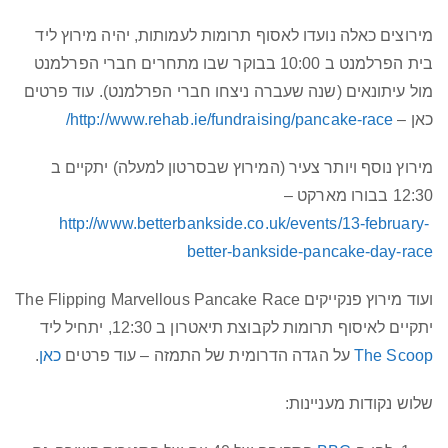
מירוצים כאלה נועדו לאסוף תרומות לעמותות, יהיה מירוץ ליד
בית הפרלמנט ב 10:00 בבוקר שבו מתחרים חברי הפרלמנט
מול עיתונאים (שנה שעברה ניצחו חברי הפרלמנט). עוד פרטים
כאן –
http://www.rehab.ie/fundraising/pancake-race/
מירוץ נוסף ויותר צעיר (המירוץ שבסרטון למעלה) יתקיים ב
12:30 בבורו מארקט –
http://www.betterbankside.co.uk/events/13-february-
better-bankside-pancake-day-race
ועוד מירוץ פנקייקים The Flipping Marvellous Pancake Race
יתקיים לאיסוף תרומות לקבוצת תיאטרון ב 12:30, יתחיל ליד
The Scoop
על הגדה הדרומית של התמזה – עוד פרטים
כאן
.
שלוש נקודות מעניינות: