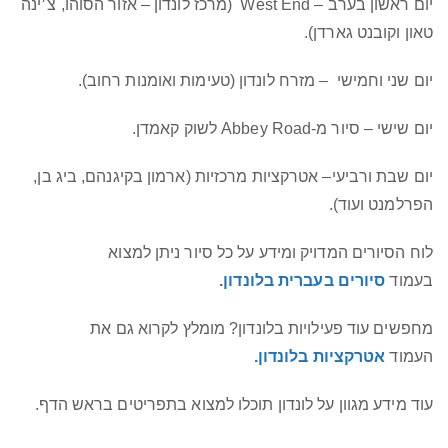
יום ראשון בערב – West End (מרכז לונדון – אזור הסוהו, צ׳ינה
טאון וקובנט גארדן).
יום שני וחמישי – מזרח לונדון (טעימות ואומנות רחוב).
יום שישי – סיור מ-Abbey Road לשוק קאמדן.
יום שבת ורביעי– אטרקציות מרכזיות (ארמון בקיגנהם, ביג בן,
הפרלמנט ועוד).
לוח הסיורים המדויק ומידע על כל סיור ניתן למצוא
בעמוד
סיורים בעברית בלונדון
.
מחפשים עוד פעילויות בלונדון? מומלץ לקרוא גם את
העמוד
אטרקציות בלונדון.
עוד מידע מגוון על לונדון תוכלו למצוא בתפריטים בראש הדף.