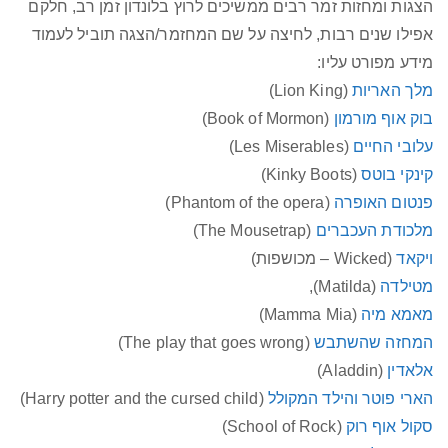
הצגות ומחזות זמר רבים ממשיכים לרוץ בלונדון זמן רב, חלקם
אפילו שנים רבות, לחיצה על שם המחזמר/הצגה תוביל לעמוד
מידע מפורט עליו:
מלך האריות
(Lion King)
בוק אוף מורמון
(Book of Mormon)
עלובי החיים
(Les Miserables)
קינקי בוטס
(Kinky Boots)
פנטום האופרה
(Phantom of the opera)
מלכודת העכברים
(The Mousetrap)
ויקאד
(Wicked – מכושפות)
מטילדה
(Matilda),
מאמא מיה
(Mamma Mia)
המחזה שהשתבש
(The play that goes wrong)
אלאדין
(Aladdin)
הארי פוטר והילד המקולל
(Harry potter and the cursed child)
סקול אוף רוק
(School of Rock)