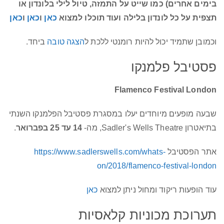
בימים אחרים) כמו שייט על התמזה, טיול לילי בלונדון או
תצפית על כל לונדון בלילה ועוד תוכלו למצוא
כאן
ו
כאן
ו
כאן
וכמובן שתמיד יכול להיות רומנטי ללכת ל
הצגה טובה
ביחד.
פסטיבל פלמנקו
Flamenco Festival London
שבעה מופעים מיוחדים יעלו במסגרת פסטיבל הפלמנקו השנתי
בתיאטרון Sadler's Wells Theatre, מה-
14 עד 25 בפברואר
.
אתר הפסטיבל
https://www.sadlerswells.com/whats-
on/2018/flamenco-festival-london
עוד הופעות ריקוד ומחול ניתן למצוא
כאן
תערוכת מכוניות קלאסיות