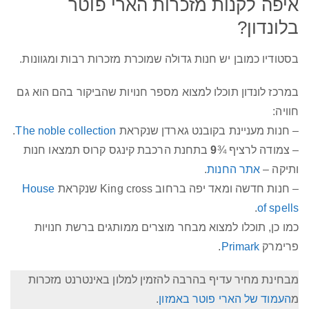
איפה לקנות מזכרות הארי פוטר
בלונדון?
בסטודיו כמובן יש חנות גדולה שמוכרת מזכרות רבות ומגוונות.
במרכז לונדון תוכלו למצוא מספר חנויות שהביקור בהם הוא גם
חוויה:
– חנות מעניינת בקובנט גארדן שנקראת
The noble collection
.
– צמודה לרציף ¾
9
בתחנת הרכבת קינגס קרוס תמצאו חנות
ותיקה –
אתר החנות
.
– חנות חדשה ומאד יפה ברחוב King cross שנקראת
House
.
of spells
כמו כן, תוכלו למצוא מבחר מוצרים ממותגים ברשת חנויות
פרימרק
Primark
.
מבחינת מחיר עדיף בהרבה להזמין למלון באינטרנט מזכרות
מ
העמוד של הארי פוטר באמזון
.