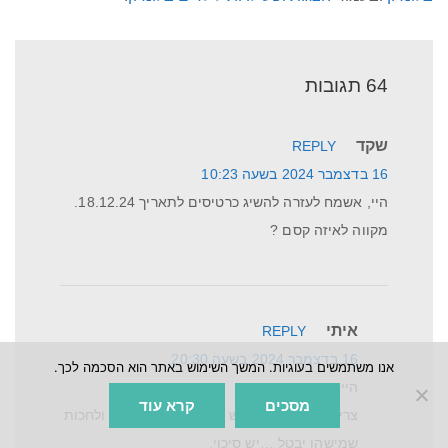
64 תגובות
שקד
REPLY
16 בדצמבר 2024 בשעה 10:23
היי, אשמח לעזרה להשיג כרטיסים לתאריך 18.12.24.
מקווה לאיזה קסם ?
איתי
REPLY
16 בדצמבר 2024 בשעה 20:30
אנו משתמשים בעוגיות. המשך השימוש באתר הוא הסכמה לכך.
היי שקד,
מסכים
קרא עוד
צריך להתמיד ברפרוש של האתרי כרטיסים ולחכות
שמישהו יבטל …יש סיכוי.