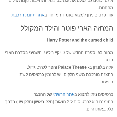
אתם יכולים גם לצלם את עצמכם ללא התחייבות לקנות צילום
מהחנות.
עוד פרטים ניתן למצוא בעמוד המיוחד ב
אתר תחנת הרכבת
.
המחזה הארי פוטר והילד המקולל
Harry Potter and the cursed child
מחזה לפי ספרה החדש של ג'יי קיי רולינג, השמיני בסדרת הארי
פוטר.
עלה בלונדון ב- Palace Theatre והפך ללהיט גדול.
ההצגה מורכבת משני חלקים ויש להזמין כרטיסים לשתי
הופעות.
כרטיסים ניתן למצוא ב
אתר הרשמי
של ההצגה.
ההזמנה היא לכרטיסים ל 2 הצגות (חלק ראשון וחלק שני) בדרך
כלל באותו היום.