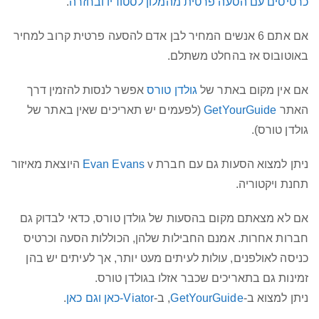
כרטיסים עם הסעה פרטית מהמלון לסטודיו ובחזרה
.
אם אתם 6 אנשים המחיר לבן אדם להסעה פרטית קרוב למחיר
באוטובוס אז בהחלט משתלם.
אם אין מקום באתר של
גולדן טורס
אפשר לנסות להזמין דרך
האתר
GetYourGuide
(לפעמים יש תאריכים שאין באתר של
גולדן טורס).
ניתן למצוא הסעות גם עם חברת
Evan Evans
v היוצאת מאיזור
תחנת ויקטוריה.
אם לא מצאתם מקום בהסעות של גולדן טורס, כדאי לבדוק גם
חברות אחרות. אמנם החבילות שלהן, הכוללות הסעה וכרטיס
כניסה לאולפנים, עולות לעיתים מעט יותר, אך לעיתים יש בהן
זמינות גם בתאריכים שכבר אזלו בגולדן טורס.
ניתן למצוא ב-
GetYourGuide
, ב-
Viator-כאן
וגם כאן
.