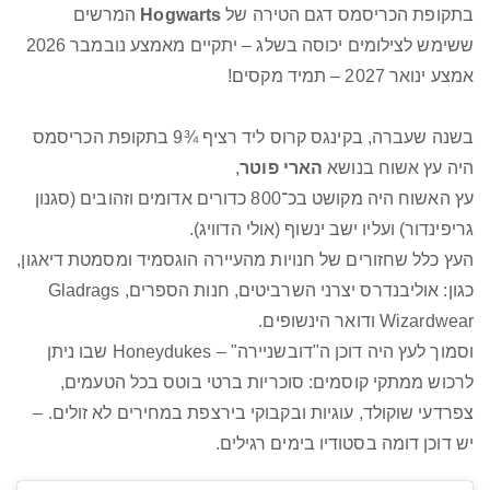
בתקופת הכריסמס דגם הטירה של
Hogwarts
המרשים
ששימש לצילומים יכוסה בשלג – יתקיים מאמצע נובמבר 2026
אמצע ינואר 2027 – תמיד מקסים!
בשנה שעברה, בקינגס קרוס ליד רציף ¾9 בתקופת הכריסמס
היה עץ אשוח בנושא
הארי פוטר
,
עץ האשוח היה מקושט בכ־800 כדורים אדומים וזהובים (סגנון
גריפינדור) ועליו ישב ינשוף (אולי הדוויג).
העץ כלל שחזורים של חנויות מהעיירה הוגסמיד ומסמטת דיאגון,
כגון: אוליבנדרס יצרני השרביטים, חנות הספרים, Gladrags
Wizardwear ודואר הינשופים.
וסמוך לעץ היה דוכן ה"דובשניירה" – Honeydukes שבו ניתן
לרכוש ממתקי קוסמים: סוכריות ברטי בוטס בכל הטעמים,
צפרדעי שוקולד, עוגיות ובקבוקי בירצפת במחירים לא זולים. –
יש דוכן דומה בסטודיו בימים רגילים.