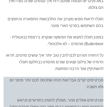
באולפנים יש תצוגות שמסבירות איך קסמים שונים נוצרו ואיך
הם צולמו.
תוכלו לראות ממש מקרוב את התלבושות התפאורה והחפצים
בהם השתמשו בסרטי הארי פוטר.
במזנון תוכלו למצוא את המשקה שנקרא בירצפת (באנגלית -
Butterbeer) מהסרט – לא אלכוהולי.
כל החוויה תגרום לכם להבין טוב יותר איך עושים סרטים, תראו
הדמיה של צילום קטעים שונים מהסרט (בחלקם תוכלו
להשתתף) ועוד הרבה הפתעות.
הכרטיסים יקרים אבל זאת חוויה שתכסה לכם יותר מחצי יום
ולא תשכח.
הכרטיסים אוזלים מהר. מומלץ להזמין כחודשיים מראש
(בחודשי הקיץ ובחופשות בבתי ספר רצוי אפילו מוקדם יותר).