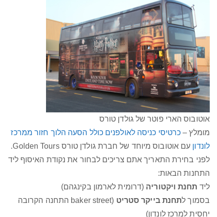
אוטובוס הארי פוטר של גולדן טורס
מומלץ –
כרטיסי כניסה לאולפנים כולל הסעה הלוך חזור ממרכז
לונדון
עם אוטובוס מיוחד של חברת גולדן טורס Golden Tours.
לפני בחירת התאריך אתם צריכים לבחור את נקודת האיסוף ליד
התחנות הבאות:
ליד
תחנת
ויקטוריה
(דרומית לארמון בקינגהם)
בסמוך ל
תחנת
בייקר סטריט
(baker street התחנה הקרובה
יחסית למרכז לונדון)