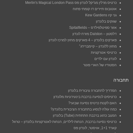
כרטיס מרלין מג'יקל לונדון פס Merlin's Magical London Pass
אוטובוס תיירים דו קומתי פתוח
גני קיו Kew Gardens
שווקים בלונדון
אזור ספיטלפילדס – Spitalfields
דלסטון – Dalston מזרח לונדון
פארקים בלונדון – 4 פארקים מחוץ למרכז לונדון
מחוץ ללונדון – קיימברידג׳
כרטיסי אטרקציות
לונדון עם ילדים
הסטודיו של הארי פוטר
תחבורה
המדריך לתחבורה ציבורית בלונדון
כרטיסים לנסיעה ברכבת בינעירוניות מלונדון
האם לקנות כרטיס נסיעה שבועי?
כמה עולה לנסוע בתחבורה הציבורית בלונדון?
המצב כרגע ברכבת התחתית (Tube) בלונדון
כרטיסי נסיעה ברכבת, הנחות לילדים, הנחות לאטרקציות בלונדון – טרוול
קארד 1+1, אויסטר, לונדון פס