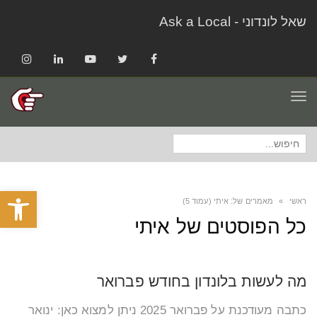
שאל לונדוני - Ask a Local
Instagram
LinkedIn
YouTube
Twitter
Facebook
תפריט
חיפוש
עבור:
פתח סרגל
ראשי
»
מאמרים של: איתי (עמוד 5)
כל הפוסטים של
איתי
מה לעשות בלונדון בחודש פברואר
כתבה מעודכנת על פברואר 2025 ניתן למצוא כאן: ינואר