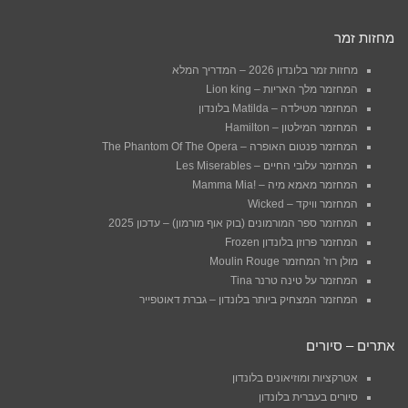
מחזות זמר
מחזות זמר בלונדון 2026 – המדריך המלא
המחזמר מלך האריות – Lion king
המחזמר מטילדה – Matilda בלונדון
המחזמר המילטון – Hamilton
המחזמר פנטום האופרה – The Phantom Of The Opera
המחזמר עלובי החיים – Les Miserables
המחזמר מאמא מיה – !Mamma Mia
המחזמר וויקד – Wicked
המחזמר ספר המורמונים (בוק אוף מורמון) – עדכון 2025
המחזמר פרוזן בלונדון Frozen
מולן רוז' המחזמר Moulin Rouge
המחזמר על טינה טרנר Tina
המחזמר המצחיק ביותר בלונדון – גברת דאוטפייר
אתרים – סיורים
אטרקציות ומוזיאונים בלונדון
סיורים בעברית בלונדון