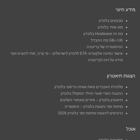
מידע חיוני
מבצעים בלונדון
מזג אוויר בלונדון
מה זה Heatwave בלונדון
UK ו-GB מה ההבדל
ההיסטוריה של בריטניה
אישור נסיעה אלקטרוני ETA ללונדון לישראלים – מי צריך, מתי להוציא ועוד
מידע על ויזה לבריטניה
הצגות תיאטרון
מלכודת העכברים מאת אגתה כריסטי בלונדון
ההצגה הארי פוטר והילד המקולל בלונדון
תיאטרון בלונדון – סיורים מאחורי הקלעים
מחזות זמר והצגות בלונדון – היסטוריה
כרטיסים להצגות ומחזות זמר בלונדון 2026
אוכל