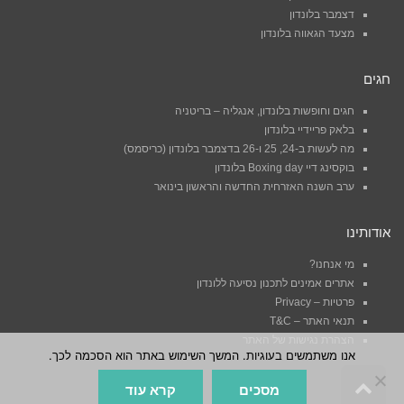
דצמבר בלונדון
מצעד הגאווה בלונדון
חגים
חגים וחופשות בלונדון, אנגליה – בריטניה
בלאק פריידיי בלונדון
מה לעשות ב-24, 25 ו-26 בדצמבר בלונדון (כריסמס)
בוקסינג דיי Boxing day בלונדון
ערב השנה האזרחית החדשה והראשון בינואר
אודותינו
מי אנחנו?
אתרים אמינים לתכנון נסיעה ללונדון
פרטיות – Privacy
תנאי האתר – T&C
הצהרת נגישות של האתר
אנו משתמשים בעוגיות. המשך השימוש באתר הוא הסכמה לכך.
גלילה
מסכים
קרא עוד