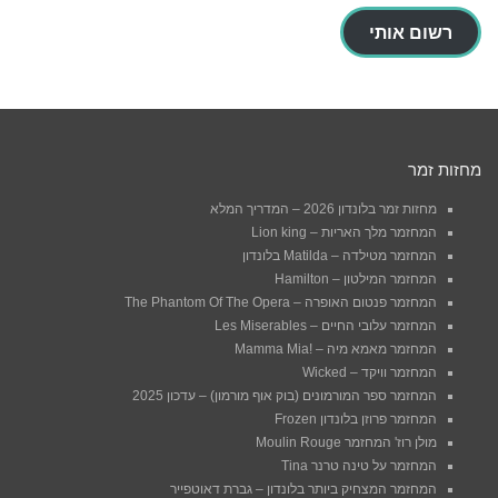
האלקטרוני
שלך
רשום אותי
מחזות זמר
מחזות זמר בלונדון 2026 – המדריך המלא
המחזמר מלך האריות – Lion king
המחזמר מטילדה – Matilda בלונדון
המחזמר המילטון – Hamilton
המחזמר פנטום האופרה – The Phantom Of The Opera
המחזמר עלובי החיים – Les Miserables
המחזמר מאמא מיה – !Mamma Mia
המחזמר וויקד – Wicked
המחזמר ספר המורמונים (בוק אוף מורמון) – עדכון 2025
המחזמר פרוזן בלונדון Frozen
מולן רוז' המחזמר Moulin Rouge
המחזמר על טינה טרנר Tina
המחזמר המצחיק ביותר בלונדון – גברת דאוטפייר