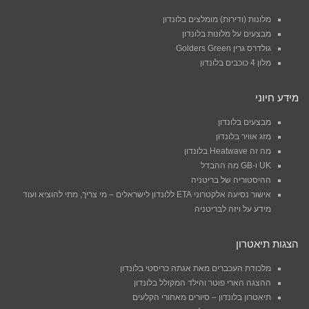
מלונות (ודירות) מומלצים בלונדון
מבצעים על מלונות בלונדון
גולדרס גרין Golders Green
מלון 4 כוכבים בלונדון
מידע חיוני
מבצעים בלונדון
מזג אוויר בלונדון
מה זה Heatwave בלונדון
UK ו-GB מה ההבדל
ההיסטוריה של בריטניה
אישור נסיעה אלקטרוני ETA ללונדון לישראלים – מי צריך, מתי להוציא ועוד
מידע על ויזה לבריטניה
הצגות תיאטרון
מלכודת העכברים מאת אגתה כריסטי בלונדון
ההצגה הארי פוטר והילד המקולל בלונדון
תיאטרון בלונדון – סיורים מאחורי הקלעים