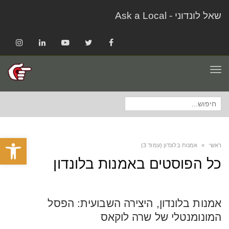
שאל לונדוני - Ask a Local
Instagram
LinkedIn
YouTube
Twitter
Facebook
תפריט
חיפוש
עבור:
פתח סרגל
ראשי
»
אמנות בלונדון (עמוד 3)
כל הפוסטים ב
אמנות בלונדון
אמנות בלונדון, היצירה השבועית: הפסל
המונומנטלי של שרה לוקאס