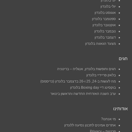
יוני בלונדון
יולי בלונדון
אוגוסט בלונדון
ספטמבר בלונדון
אוקטובר בלונדון
נובמבר בלונדון
דצמבר בלונדון
מצעד הגאווה בלונדון
חגים
חגים וחופשות בלונדון, אנגליה – בריטניה
בלאק פריידיי בלונדון
מה לעשות ב-24, 25 ו-26 בדצמבר בלונדון (כריסמס)
בוקסינג דיי Boxing day בלונדון
ערב השנה האזרחית החדשה והראשון בינואר
אודותינו
מי אנחנו?
אתרים אמינים לתכנון נסיעה ללונדון
פרטיות – Privacy