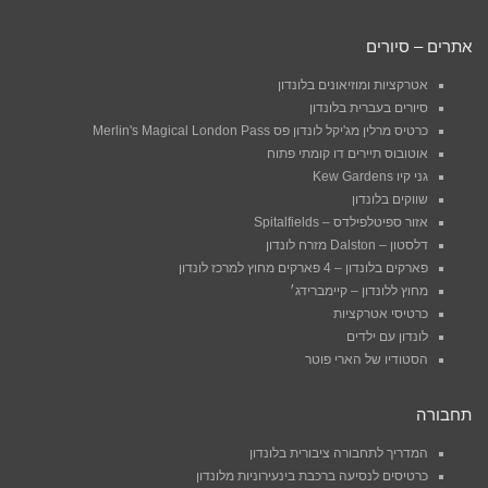
אתרים – סיורים
אטרקציות ומוזיאונים בלונדון
סיורים בעברית בלונדון
כרטיס מרלין מג'יקל לונדון פס Merlin's Magical London Pass
אוטובוס תיירים דו קומתי פתוח
גני קיו Kew Gardens
שווקים בלונדון
אזור ספיטלפילדס – Spitalfields
דלסטון – Dalston מזרח לונדון
פארקים בלונדון – 4 פארקים מחוץ למרכז לונדון
מחוץ ללונדון – קיימברידג׳
כרטיסי אטרקציות
לונדון עם ילדים
הסטודיו של הארי פוטר
תחבורה
המדריך לתחבורה ציבורית בלונדון
כרטיסים לנסיעה ברכבת בינעירוניות מלונדון