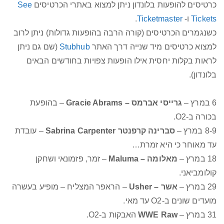
כרטיסים להופעות בלונדון ניתן למצוא באתרי הכרטיסים
See
Tickets
ו-
Ticketmaster
.
כשנגמרים הכרטיסים (קורה הרבה בהופעות גדולות) ניתן לרוב
למצוא כרטיסים מיד שנייה דרך האתר
Stubhub
(שם גם ניתן
לראות בקלות יחסית אילו הופעות צפויות בחודשים הבאים
בלונדון).
6 במרץ –
גרייסי אברמס – Gracie Abrams
– בהופעת
בכורה ב-O2.
8-9 במרץ –
סברינה קרפנטר Sabrina Carpenter
– עובדת
עד מאוחר כי היא זמרת…
18 במרץ –
מאלומה – Maluma
– זמר, פזמונאי ושחקן
קולומביאני.
29 במרץ –
אשר – Usher
– הראפר המצליח – מופיע בעשרה
מועדים שונים ב-O2 עד מאי.
31 במרץ –
WWE Raw
האבקות ב-O2.