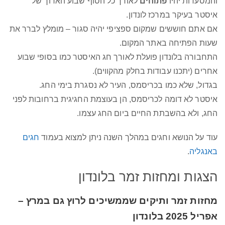
והמסעדות יהיו
פתוחים
לאורך כל הסוף שבוע הארוך של
איסטר בעיקר במרכז לונדון.
אם אתם חוששים שמקום ספציפי יהיה סגור – מומלץ לברר את
שעות הפתיחה באתר המקום.
התחבורה בלונדון פועלת לאורך חג האיסטר כמו בסופי שבוע
אחרים (יתכנו עבודות בחלק מהקווים).
בגדול, שלא כמו בכריסמס, העיר לא נסגרת בימי החג.
איסטר לא דומה לכריסמס, הן בעוצמת החגיגית ברחובות לפני
החג, ולא בהשבתת החיים ביום החג עצמו.
עוד על הנושא וחגים במהלך השנה ניתן למצוא בעמוד
חגים
באנגליה
.
הצגות ומחזות זמר בלונדון
מחזות זמר ותיקים שממשיכים לרוץ גם במרץ –
אפריל 2025 בלונדון