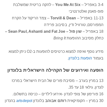
3-4 באפריל –
You Me At Six
– להקה בריטית שמשלבת
פופ-פאנק ואלטרנטיבי
11-13 באפריל –
Torvill & Dean
– צמד הריקוד על הקרח
המפורסם, טורוויל ודין, בסיבוב פרידה
18 באפריל –
שון פול – Sean Paul, Ashanti and Fat Joe –
כחלק מסיבוב ההופעות
Bring It
מידע נוסף ואיפה למצוא כרטיסים להופעות ב-O2 ניתן למצוא
בעמוד
הופעות בלונדון
.
הופעה ואירועים של הקהילה הישראלית בלונדון
13 במרץ בערב – מסיבת פורים של הבית הישראלי במרכז
לונדון. גילאי 18 עד 35.
16 פורימון של צופי לונדון -אירוע לילדים – כניסה בתשלום.
30 במרץ –
הקומיקאית
רותם אבוהב
בלונדון
artsdepot
בהנדון