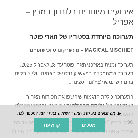
אירועים מיוחדים בלונדון במרץ –
אפריל
תערוכה מיוחדת בסטודיו של הארי פוטר
MAGICAL MISCHIEF – מעשי קונדס וכישופיים
תערוכה זמנית באולפני הארי פוטר עד 28 לאפריל 2025.
תערוכה שמתמקדת במעשי קונדס של האחים ויזלי וטריקים
בהם השתמשו לצילום הסצינות.
התערוכה כוללת הדגמות שיחשפו את הסודות מאחורי
האפקטים של
גלימת ההיעלמות
של הארי ומכתבי הקבלה
אנו משתמשים בעוגיות. המשך השימוש באתר הוא הסכמה לכך.
המעופפים.
תוכלו להכין ״צרחן״ howler (מכתב שמגיע בעטיפה אדומה
מסכים
קרא עוד
שמקריא את הכתוב בקולו של מי שכתב אותו בקול רם מאוד)