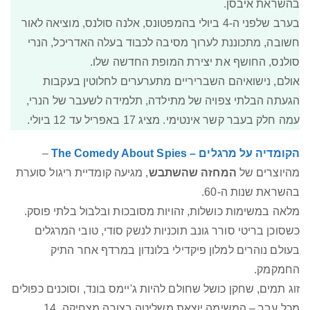
בהשראת איבסן.
בערב שלפני ה-4 ביולי בהמפטונס, אלנה סולנס, מוציאה לאור
חשובה, מתכוננת לערוך מסיבה לכבוד בעלה האדריכל, הנרי
סולנס, החושף את יצירת המופת החדשה שלו.
אולם, נישואיהם השבריריים מתערערים לחלוטין בעקבות
הגעתה הבלתי צפויה של מתילדה, תלמידה לשעבר של הנרי,
עמה חלק בעבר קשר אינטימי. מציג 17 באפריל עד 12 ביולי.
הקומדיה על מרגלים – The Comedy About Spies
–
מהיוצרים של
המחזה שהשתבש
, מגיעה קומדיית ריגול סוערת
בהשראת שנות ה-60.
מלאה במשימות כושלות, זהויות מסובכות ובלבול בלתי פוסק.
כשסוכן בריטי סורר גונב תוכניות לנשק סודי, טובי המרגלים
בעולם נוהרים למלון פיקדילי בלונדון במרדף אחר התיק
החמקמק.
זוג תמים, שחקן כושל שחולם להיות ג'יימס בונד, וסוכנים כפולים
מכל עבר – המשימה יוצאת משליטה בצורה מצחיקה. 14