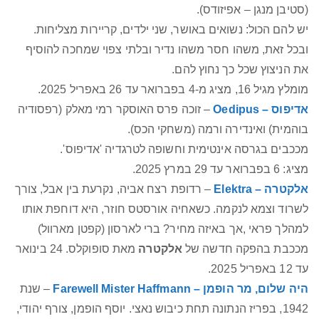
(סטיבן מנגן – אפיזודס).
יש להם הכול: נשואים באושר, שני ילדים, קריירות מצליחות.
ובכל זאת, משהו חסר משהו נדיר ובלתי צפוי שמחכה להוסיף
את הניצוץ שכל כך נחוץ להם.
מומלץ מגיל 16, מציג מ-4 בפברואר עד 26 באפריל 2025.
אדיפוס – Oedipus
– זוכה פרס האוסקר רמי מאלק (רפסודיה
בוהמית) ואינדירה ורמה (משחקי הכס).
מככבים בגרסה אינטימית וחשופה לטרגדיה 'אדיפוס'.
מציג: 6 בפברואר עד 29 במרץ 2025.
אלקטרה – Elektra
– רדופת רצח אביה, נקרעת בין אבל, צורך
לשרוד וצמא לנקמה. כשאחיה אורסטס חוזר, היא דוחפת אותו
למהלך פראי ,אך באיזה מחיר? ברי לארסון (קפטן מארוול)
מככבת בהפקה חדשה של
אלקטרה
מאת סופוקלס. 24 בינואר
עד 12 באפריל 2025.
היה שלום, מר הופמן – Farewell Mister Haffmann
– שנת
1942, בפריז הנתונה תחת כיבוש נאצי. יוסף הופמן, צורף יהודי,