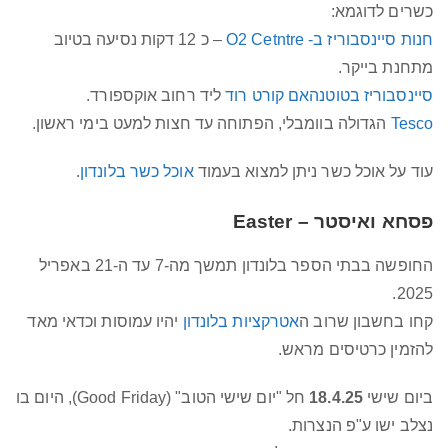
כשרים לדוגמא:
חנות סיינסבוריז ב- O2 Cetntre
– כ 12 דקות נסיעה בטיוב
מתחנת בייקר.
סיינסבוריז בטוטנהאם קורט רוד
ליד רחוב אוקספורד.
Tesco
הגדולה בוומבלי, הפתוחה עד חצות למעט בימי ראשון.
עוד על אוכל כשר ניתן למצוא בעמוד
אוכל כשר בלונדון
.
פסחא ואיסטר – Easter
החופשה בבתי הספר בלונדון תמשך מה-7 עד ה-21 באפריל
2025.
קחו בחשבון שרוב ה
אטרקציות בלונדון
יהיו עמוסות וכדאי מאד
להזמין כרטיסים מראש.
ביום שישי
18.4.25
חל "יום שישי הטוב" (Good Friday), היום בו
נצלב ישו ע"פ הנצרות.