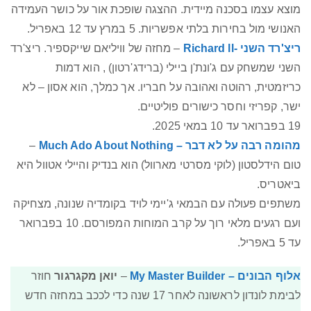
מוצא עצמו בסכנה מיידית. ההצגה שופכת אור על כושר העמידה
האנושי מול בחירות בלתי אפשריות. 5 במרץ עד 12 באפריל.
ריצ'רד השני -Richard ll
– מחזה של וויליאם שייקספיר. ריצ'רד
השני שמשחק עם ג'ונת'ן ביילי (ברידג'רטון) , הוא דמות
כריזמטית, רהוטה ואהובה על חבריו. אך כמלך, הוא אסון – לא
ישר, קפריזי וחסר כישורים פוליטיים.
19 בפברואר עד 10 במאי 2025.
מהומה רבה על לא דבר – Much Ado About Nothing
–
טום הידלסטון (לוקי מסרטי מארוול) הוא בנדיק והיילי אטוול היא
ביאטריס.
משתפים פעולה עם הבמאי ג'יימי לויד בקומדיה שנונה, מצחיקה
ועם רגעים מלאי רוך על קרב המוחות המפורסם. 10 בפברואר
עד 5 באפריל.
אלוף הבונים – My Master Builder
–
יואן מקגרגור
חוזר
לבימת לונדון לראשונה לאחר 17 שנה כדי לככב במחזה חדש