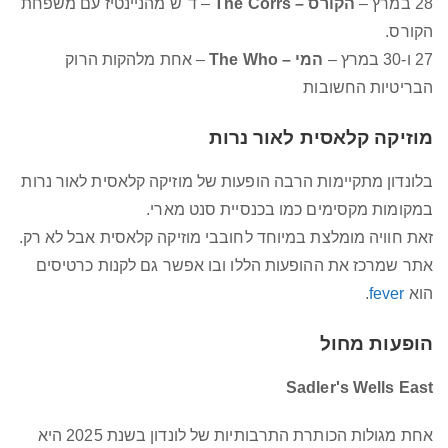
28 במרץ –
הקורס – The Corrs
– ד"ש מהניינטיז עם משפחת
הקורס.
27 ו-30 במרץ –
המי – The Who
– אחת מלהקות הרוק
הבריטיות החשובות
מוזיקה קלאסית לאור נרות
בלונדון מתקיימות הרבה הופעות של מוזיקה קלאסית לאור נרות
במקומות מקסימים כמו בכנסיית סנט מארי.
זאת חוויה מומלצת במיוחד לחובבי מוזיקה קלאסית אבל לא רק.
אתר שמרכז את ההופעות הללו ובו אפשר גם לקנות כרטיסים
הוא
fever
.
הופעות מחול
Sadler's Wells East
אחת מגולות הכותרת התרבותיות של לונדון בשנת 2025 היא