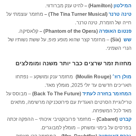
המילטון
(Hamilton) –
להיט ענק מברודווי.
טינה טרנר
(The Tina Turner Musical) –
מחזמר עוצמתי על
חייה של הזמרת, טינה טרנר.
פנטום האופרה
(Phantom of the Opera) –
קלאסיקה.
שש
(Six)
– מחזמר קצר שהוא מופע פופ, על ששת נשותיו של
הנרי השמיני.
מחזות זמר שרצים כבר יותר משנה ומומלצים
מולן רוז׳
(Moulin Rouge)
מחזמר ענק ומושקע – נפתחו
תאריכים חדשים עד יולי 2025, מומלץ מאד.
המחזמר בחזרה לעתיד
(Back To The Future)
– מבוסס על
טרילוגיית הסרטים האגדית עם פירוטכניקה מרשימה, מתאים
מאד לכל המשפחה.
קברט
(Cabaret)
– מחזמר פרובוקטיבי איכותי – ההפקה זכתה
בפרסים על בימוי ומשחק – מומלץ למבוגרים.