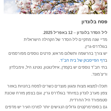
פסח בלונדון
ליל הסדר בלונדון
–
12 באפריל 2025
.
מדיי שנה מתקיים ליל-הסדר של הקהילה הישראלית
בגולדרס-גרין,
יש צורך בהרשמה ותשלום מראש, פרטים נוספים מפורסמים
ב
דף הפייסבוק של בית חב"ד
.
בתי חב"ד נוספים יש בקמדן, איזלינגטון, נוטינג היל, ווימבלדון
וריצ'מונד.
תוכלו למצוא מצות ומגוון מוצרים כשרים לפסח בחנויות באזור
צפון מערב לונדון במיוחד בגולדרס גרין, וגם בצפון מזרח שכונת
סטמפורד היל החרדית.
גם בסופרמרקטים גדולים הנגישים יותר למרכז העיר יש מדפים