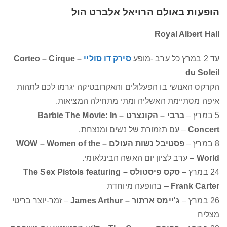
הופעות באולם הרויאל אלברט הול
Royal Albert Hall
עד 2 במרץ כל ערב -מופע
סירק דו סוליי
– Corteo – Cirque
du Soleil
הקרקס האנושי בו הפעלולים והאקרובטיקה יגרמו לכם לתהות
איפה מסתיימת האשליה ומתי מתחילה המציאות.
5 במרץ –
ברבי – הקונצרט – Barbie The Movie: In
Concert
– עם תזמורת של נשים ומנצחת.
8 במרץ –
פסטיבל נשות העולם – WOW – Women of the
World
– ערב לציון יום האשה הבינלאומי.
24 במרץ –
סקס פיסטולס – The Sex Pistols featuring
Frank Carter
– בהופעה מיוחדת
26 במרץ –
ג'יימס ארתור – James Arthur
– זמר-יוצר בריטי
מצליח