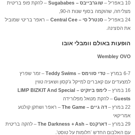
10 באפריל –
שוגרבייבס – Sugababes
– להקת פופ בריטית
מצליחה, שהוקמה בסוף שנות ה-90,
24 באפריל –
סנטרל סי – Central Cee
– ראפר בריטי שמוביל
את הסצינה.
הופעות באולם וומבלי אובו
Wembley OVO
6-7 במרץ –
טדי סווימס – Teddy Swims
– זמר שפרץ
למצעדים עם קאברים למייקל ג'קסון ושאניה טווין
16 במרץ –
לימפ ביזקיט – LIMP BIZKIT And Special
Guests
– להקת מטאל מפלורידה
22 במרץ –
דה גיים – The Game
– ראפר ושחקן קולנוע
אמריקאי
29 במרץ –
דארקנס – The Darkness + Ash
– להקה בריטית
עם האלבום החדש 'חלומות על טוסט'.