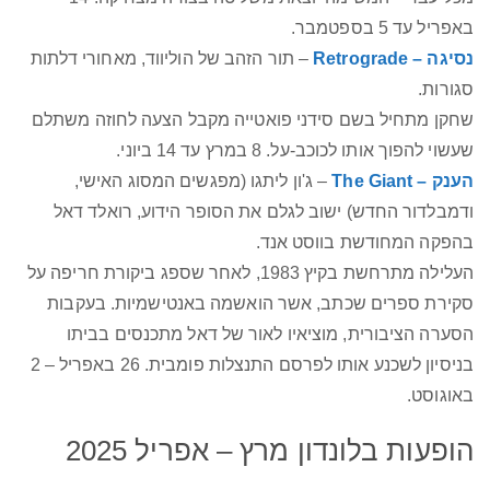
באפריל עד 5 בספטמבר.
נסיגה – Retrograde
– תור הזהב של הוליווד, מאחורי דלתות
סגורות.
שחקן מתחיל בשם סידני פואטייה מקבל הצעה לחוזה משתלם
שעשוי להפוך אותו לכוכב-על. 8 במרץ עד 14 ביוני.
הענק – The Giant
– ג'ון ליתגו (מפגשים המסוג האישי,
ודמבלדור החדש) ישוב לגלם את הסופר הידוע, רואלד דאל
בהפקה המחודשת בווסט אנד.
העלילה מתרחשת בקיץ 1983, לאחר שספג ביקורת חריפה על
סקירת ספרים שכתב, אשר הואשמה באנטישמיות. בעקבות
הסערה הציבורית, מוציאיו לאור של דאל מתכנסים בביתו
בניסיון לשכנע אותו לפרסם התנצלות פומבית. 26 באפריל – 2
באוגוסט.
הופעות בלונדון מרץ – אפריל 2025