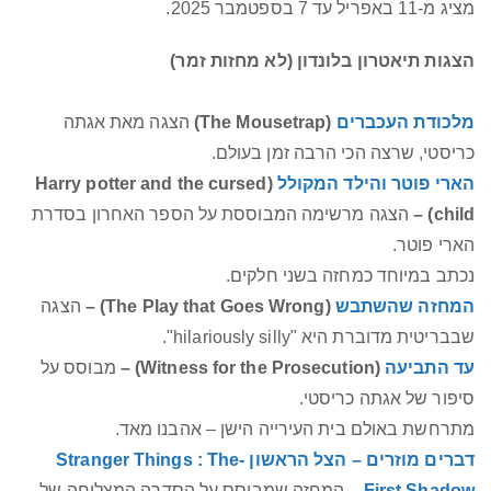
מציג מ-11 באפריל עד 7 בספטמבר 2025.
הצגות תיאטרון בלונדון (לא מחזות זמר)
מלכודת העכברים
(The Mousetrap)
הצגה מאת אגתה
כריסטי, שרצה הכי הרבה זמן בעולם.
הארי פוטר והילד המקולל
(Harry potter and the cursed
child) –
הצגה מרשימה המבוססת על הספר האחרון בסדרת
הארי פוטר.
נכתב במיוחד כמחזה בשני חלקים.
המחזה שהשתבש
(The Play that Goes Wrong) –
הצגה
שבבריטית מדוברת היא "hilariously silly".
עד התביעה
(Witness for the Prosecution) –
מבוסס על
סיפור של אגתה כריסטי.
מתרחשת באולם בית העירייה הישן – אהבנו מאד.
דברים מוזרים – הצל הראשון -Stranger Things : The
First Shadow
– המחזה שמבוסס על הסדרה המצליחה של