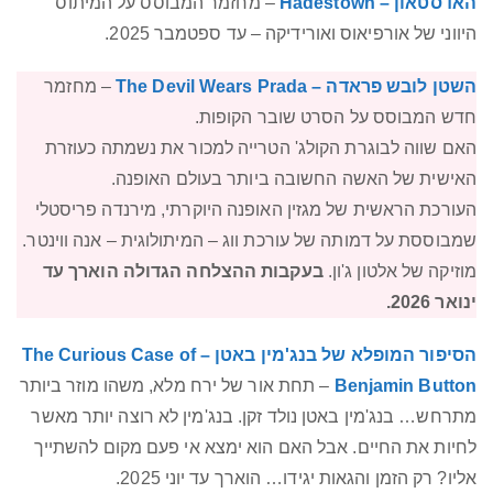
האדסטאון – Hadestown
– מחזמר המבוסס על המיתוס
היווני של אורפיאוס ואורידיקה – עד ספטמבר 2025.
השטן לובש פראדה – The Devil Wears Prada
– מחזמר
חדש המבוסס על הסרט שובר הקופות.
האם שווה לבוגרת הקולג' הטרייה למכור את נשמתה כעוזרת
האישית של האשה החשובה ביותר בעולם האופנה.
העורכת הראשית של מגזין האופנה היוקרתי, מירנדה פריסטלי
שמבוססת על דמותה של עורכת ווג – המיתולוגית – אנה ווינטר.
מוזיקה של אלטון ג'ון.
בעקבות ההצלחה הגדולה הוארך עד
ינואר 2026.
הסיפור המופלא של בנג'מין באטן – The Curious Case of
Benjamin Button
– תחת אור של ירח מלא, משהו מוזר ביותר
מתרחש… בנג'מין באטן נולד זקן. בנג'מין לא רוצה יותר מאשר
לחיות את החיים. אבל האם הוא ימצא אי פעם מקום להשתייך
אליו? רק הזמן והגאות יגידו… הוארך עד יוני 2025.