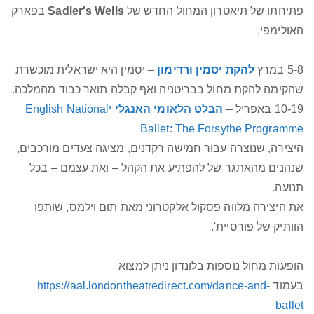
פתיחתו של תיאטרון המחול החדש של
Sadler's Wells
בפארק
האולימפי.
5-8 במרץ
להקת
יסמין ורדימון
– יסמין היא ישראלית מוכשרת
שהקימה להקת מחול בבריטניה ואף קבלה תואר כבוד מהמלכה.
10-19 באפריל –
הבלט הלאומי האנגלי
יEnglish National
Ballet: The Forsythe Programme
היצירה, שנוצרה עבור חמישה רקדנים, מציגה צעדים מורכבים,
שנהנים מהאתגר של להפתיע את הקהל – ואת עצמם – בכל
תנועה.
את היצירה מלווה פסקול אלקטרוני מאת תום וילמס, שותפו
הוותיק של פורסיית'.
הופעות מחול נוספות בלונדון ניתן למצוא
בעמוד
https://aal.londontheatredirect.com/dance-and-
ballet