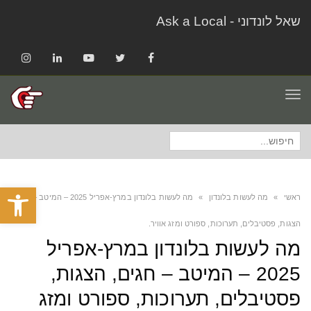
שאל לונדוני - Ask a Local
Instagram
LinkedIn
YouTube
Twitter
Facebook
תפריט
חיפוש
עבור:
פתח סרגל
ראשי
»
מה לעשות בלונדון
»
מה לעשות בלונדון במרץ-אפריל 2025 – המיטב – חגים,
הצגות, פסטיבלים, תערוכות, ספורט ומזג אוויר.
מה לעשות בלונדון במרץ-אפריל
2025 – המיטב – חגים, הצגות,
פסטיבלים, תערוכות, ספורט ומזג