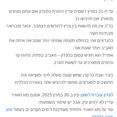
עד ה-21 במרץ רשמית עדיין החורף בלונדון ואם אתם מגיעים
מהארץ אכן תרגישו כך.
בד"כ אין מה להשוות בין מרץ לחודשים דצמבר, ינואר ופברואר
מבחינת הקור.
כלונדונים זוהי בהחלט תקופה שמחה יותר שמביאה איתה את
האביב ויותר שעות אור.
אפריל הוא חודש קסום בלונדון – האביב בפתח, פחות קר
והימים מתארכים עד לשעות הערב.
בעיר שבה כל קרן שמש קטנה מעלה חיוך ומוציאה את
התושבים לפארקים, אפשר להרגיש שינוי באווירה הכללית.
לונדון עוברת לשעון קיץ
ב-30 במרץ 2025, אמנם מזג האוויר
עדיין לא ירגיש קיץ, אבל יש שיפור משמעותי.
עוד על מזג האוויר ותחזית מעודכנת לימים הקרובים בעמוד
מזג
אוויר בלונדון
.