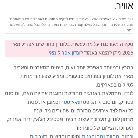
אוויר.
לונדונית ח
2 באפריל 2025 - בעמוד קיימים לינקים ממומנים לאתרים אמינים שאנחנו
ממליצים עליהם‫,‬ יתכן ונקבל עמלה קטנה עבור קניה באתרים אלו אבל אתם לא תשלמו
יותר
סקירה מעודכנת על מה לעשות בלונדון בחודשים אפריל מאי
2025 ניתן למצוא בעמוד
לונדון אפריל מאי
במרץ ובמיוחד באפריל יותר נעים, הימים מתארכים והאביב
מאיר את לונדון בפרחים צבעוניים ומציע שפע הזדמנויות
לטיולים בפארקים.
לונדון מתמלאת באנרגיה מחודשת וחוגגת את יום האם, יום סנט
פטריק, יום סנט ג'ורג,
פסחא-איסטר
וכמובן את פסח.
כל זאת לצד אירועים מסורתיים שחוזרים מדי שנה:
מרתון לונדון, תערוכת עיצוב הבית, פסטיבל הג'אז, ירידי אמנות,
תערוכת הצילום של סוני ועוד.
וכמובן
מחזות זמר והצגות
ותיקים וחדשים,
תערוכות