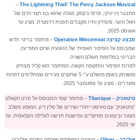
–
The Lightning Thief: The Percy Jackson Musical
מתבגר ניו יורקי, פרסי ג'קסון, מגלה שהוא בנו חצוי הדם של
האל היווני, פוסידון וחייו מקבלים תפנית דרמטית. מציג עד
אוגוסט 2025.
מבצע קציצה Operation Mincemeat
– מחזמר בריטי חדש
שמבוסס על הסיפור האמיתי של ההטעיה שיזם המודיעין
הבריטי במלחמת העולם השניה.
למרות הסיפור והתקופה הקשה, המחזמר הוא קליל מצחיק
ומשוחק באופן מושלם ע"י 5 שחקנים צעירים שמחליפים דמויות
ומגדרים.- מציג עד ספטמבר 2025.
טיטאניק
–
Titanique
– מחזמר קומי המבוסס על סרט הקאלט
"טיטאניק" עם טוויסט ייחודי ושירים של סלין דיון. המופע משלב
הומור וביצועים מוזיקליים ופרשנות חדשה לעלילה הקלאסית. עד
יוני 2025.
אוליבר – Oliver
– היצירה המופתית שזכתה בפרסי אוליביה.