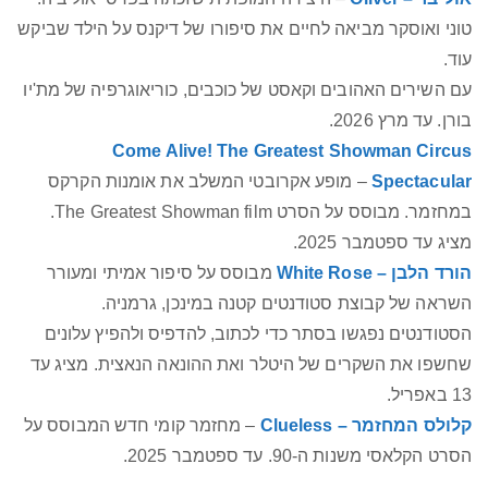
טוני ואוסקר מביאה לחיים את סיפורו של דיקנס על הילד שביקש
עוד.
עם השירים האהובים וקאסט של כוכבים, כוריאוגרפיה של מת'יו
בורן. עד מרץ 2026.
Come Alive! The Greatest Showman Circus
Spectacular
– מופע אקרובטי המשלב את אומנות הקרקס
במחזמר. מבוסס על הסרט The Greatest Showman film.
מציג עד ספטמבר 2025.
הורד הלבן – White Rose
מבוסס על סיפור אמיתי ומעורר
השראה של קבוצת סטודנטים קטנה במינכן, גרמניה.
הסטודנטים נפגשו בסתר כדי לכתוב, להדפיס ולהפיץ עלונים
שחשפו את השקרים של היטלר ואת ההונאה הנאצית. מציג עד
13 באפריל.
קלולס המחזמר – Clueless
– מחזמר קומי חדש המבוסס על
הסרט הקלאסי משנות ה-90. עד ספטמבר 2025.