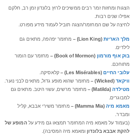
הצגות ומחזות זמר רבים ממשיכים לרוץ בלונדון זמן רב, חלקם
אפילו שנים רבות.
לחיצה על שם המחזמר/הצגה תוביל לעמוד מידע מפורט.
מלך האריות
(Lion King) –
מחזמר יפהפה, מתאים גם
לילדים.
בוק אוף מורמון
(Book of Mormon) –
מחזמר עם הומור
מתוחכם.
עלובי החיים
(Les Misérables) –
קלאסיקה.
וויקאד
(Wicked) –
מחזמר שהוא מופע גדול, מתאים לבני נוער.
מטילדה
(Matilda) –
מחזמר מרשים, עשוי היטב. מתאים גם
למבוגרים.
מאמא מיה
(Mamma Mia) –
מחזמר משירי אבבא, קליל
ומבדר.
(בעמוד על מאמא מיה המחזמר תמצאו גם מידע על
המופע של
להקת אבבא בלונדון
ומאמא מיה המסיבה).