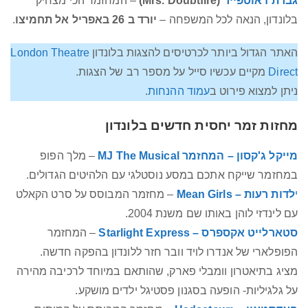
גברת דאוטפייר
(Mrs. Doubtfire)
– המחזמר הכי מצחיק
בלונדון, הנאה לכל המשפחה –
יורד ב 26 באפריל אל תחמיצו
.
האתר הגדול ביותר לכרטיסים להצגות בלונדון
London Theatre
Direct
מקיים עכשיו סייל על מספר רב של הצגות.
ניתן למצוא פירוט ב
עמוד ההנחות
.
מחזות זמר יחסית חדשים בלונדון
מייקל ג'קסון – המחזמר MJ The Musical
– מלך הפופ
במחזמר שייקח אתכם במסע נוסטלגי עם הלהיטים הגדולים.
י
לדות רעות – Mean Girls
– מחזמר המבוסס על סרט הקאלט
עם לינדזי לוהן באותו שם משנת 2004.
סטארלייט אקספרס – Starlight Express
– המחזמר
הפופלארי של אנדרו לויד וובר חזר ללונדון בהפקה חדשה.
מציג בתיאטרון וומבלי פארק, שהותאם במיוחד לרכיבה מהירה
על גלגיליות- הופעה בסגנון פסטיגל ילדים מושקע.